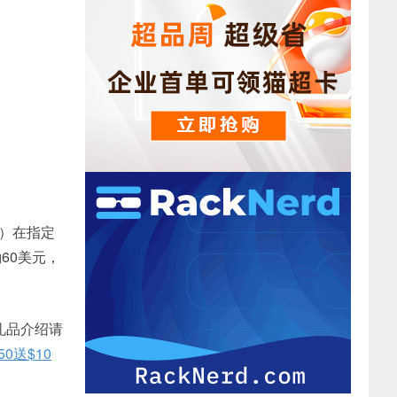
头）在指定
60美元，
礼品介绍请
0送$10