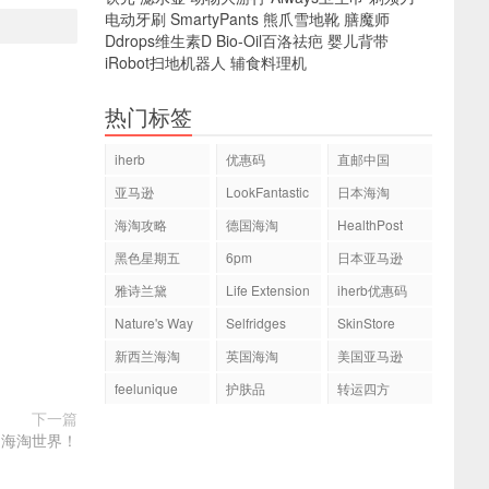
电动牙刷
SmartyPants
熊爪雪地靴
膳魔师
Ddrops维生素D
Bio-Oil百洛祛疤
婴儿背带
iRobot扫地机器人
辅食料理机
热门标签
iherb
优惠码
直邮中国
亚马逊
LookFantastic
日本海淘
海淘攻略
德国海淘
HealthPost
黑色星期五
6pm
日本亚马逊
雅诗兰黛
Life Extension
iherb优惠码
Nature's Way
Selfridges
SkinStore
新西兰海淘
英国海淘
美国亚马逊
feelunique
护肤品
转运四方
下一篇
到海淘世界！