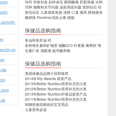
.com
补钙
补铁补血
妇科炎症
眼睛酸痛
肝脏保健
水肿
浮肿
颈椎和关节问题
泌尿系统问题
肾胆结石
经
.com
前综合症
儿童感冒发烧
清肺
口臭
痛风
静脉曲张
糖尿病
Penetrex消炎止痛
戒烟
n.com/zh-
保健品选购指南
om
鱼油和鱼肝油
钙
多种维生素和矿物质
辅酶Q10
叶黄素
葡萄籽
维
om/zh-cn
生素C
铁
滴眼液
硫辛酸和铬
com
保健品选购指南
.de
美国保健品品牌介绍和推荐
2014年Vity Awards 获奖产品
com
2013年Better Nutrition营养补充剂大奖
2012年Better Nutrition营养补充剂大奖
.com
2013年Better Nutrition护肤品获奖产品
2011年Better Nutrition营养补充剂大奖
.uk
闲聊您值得拥有的宝宝用品
儿童营养必读