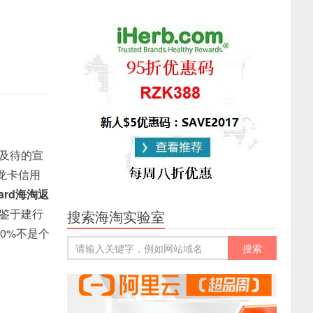
及待的宣
有龙卡信用
ard海淘返
鉴于建行
搜索海淘实验室
0%不是个