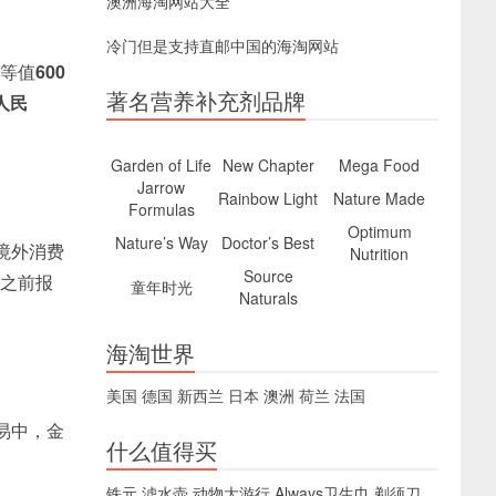
澳洲海淘网站大全
冷门但是支持直邮中国的海淘网站
等值
600
著名营养补充剂品牌
人民
Garden of Life
New Chapter
Mega Food
Jarrow
Rainbow Light
Nature Made
Formulas
Optimum
Nature’s Way
Doctor’s Best
境外消费
Nutrition
Source
之前报
童年时光
Naturals
海淘世界
美国
德国
新西兰
日本
澳洲
荷兰
法国
易中，金
什么值得买
铁元
滤水壶
动物大游行
Always卫生巾
剃须刀