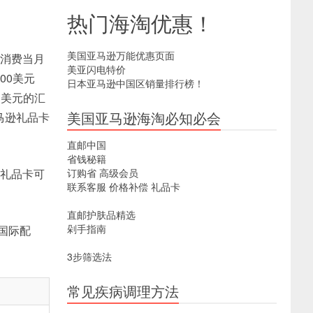
热门海淘优惠！
美国亚马逊万能优惠页面
以消费当月
美亚闪电特价
00美元
日本亚马逊中国区销量排行榜！
兑换美元的汇
美国亚马逊海淘必知必会
马逊礼品卡
直邮中国
省钱秘籍
订购省
高级会员
买礼品卡可
联系客服
价格补偿
礼品卡
直邮护肤品精选
剁手指南
国际配
3步筛选法
常见疾病调理方法