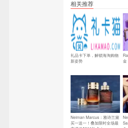
相关推荐
礼品卡下单，解锁海淘购物
R
新姿势
金
Neiman Marcus：雅诗兰黛
Ne
买一送一！叠加限时全场最
Sa