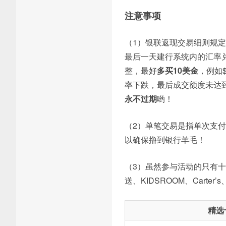
注意事项
（1）银联返现交易细则规
最后一天建行系统内的汇率
整，最好
多买10美金
，例如$
率下跌，最后成交额度未达
永不过期
哟！
（2）单笔交易是指单次支
以确保撸到银行羊毛！
（3）虽然参与活动的只有十
送、KIDSROOM、Carter
精选