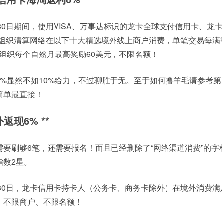
年6月30日期间，使用VISA、万事达标识的龙卡全球支付信用卡、龙
卡组织清算网络在以下十大精选境外线上商户消费，单笔交易每满等
组织每个自然月最高奖励60美元，不限名额！
%显然不如10%给力，不过聊胜于无。至于如何撸羊毛请参考第
简单最直接！
返现6% **
要刷够6笔，还需要报名！而且已经删除了“网络渠道消费”的字
指数2星。
年6月30日，龙卡信用卡持卡人（公务卡、商务卡除外）在境外消费
、不限商户、不限名额！