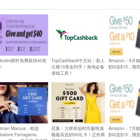
akuten限时免费获得40美
TopCashback中文站：新人
Amazon：8
！
注册10美金到手！海淘必备
$50送$15，
省钱工具！
iman Marcus：精选
尼曼：大牌美妆时尚服饰满
Amazon：7
lvatore Ferragamo、
额最高送$500礼卡！正价商
$50送$15，