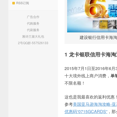
RSS订阅
广告合作
代购服务
代刷服务
雅诗兰黛大礼包
建设银行信用卡海
2号QQ群-557526133
1 龙卡银联信用卡海淘返利
2015年7月1日至2016
十大境外线上商户消费，
单
不限名额！
这也是我最喜欢的返利优惠
参考
美国亚马逊海淘攻略-
优惠码“0715GCARDS”
，那