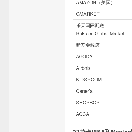
AMAZON（美国）
GMARKET
乐天国际配送
Rakuten Global Market
新罗免税店
AGODA
Airbnb
KIDSROOM
Carter’s
SHOPBOP
ACCA
2?龙卡VISA和Maste