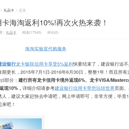
礼品卡
正文
>
>
卡海淘返利10%!再次火热来袭！
类：
礼品卡
阅读(17543)
评论(0)
海淘实验室代购服务
建设银行
龙卡银联信用卡享受5%返利
快要结束了，建设银行迫不
更长，2015年7月1日-2016年6月30日，整整1年！而且所
为3部分：
建行所有龙卡信用卡境外返现6%、龙卡VISA/Masterc
返现10%，
详细介绍请参考
建设银行信用卡带您玩转世界
页面。
诱人，建议大家赶快去申请吧，网上申请即可，非常方便，毕竟1
起来吧！