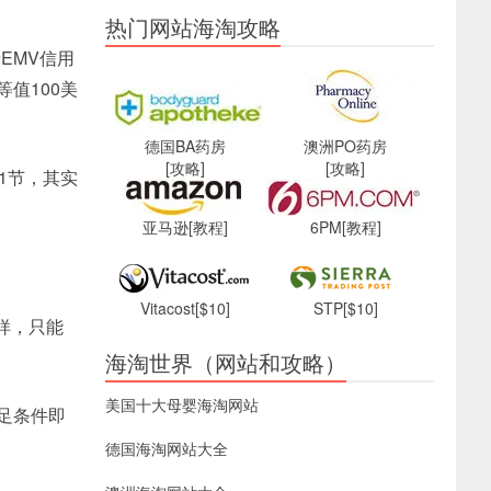
热门网站海淘攻略
卡EMV信用
值100美
德国BA药房
澳洲PO药房
[攻略]
[攻略]
1节，其实
亚马逊
[教程]
6PM
[教程]
Vitacost
[$10]
STP
[$10]
样，只能
海淘世界（网站和攻略）
美国十大母婴海淘网站
满足条件即
德国海淘网站大全