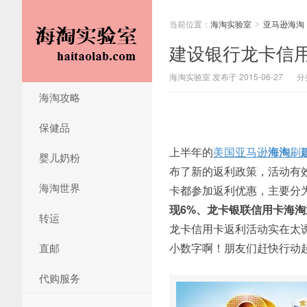
当前位置：
海淘实验室
亚马逊海淘
>
建设银行龙卡信用
海淘实验室 发布于 2015-06-27
分
海淘攻略
保健品
上半年的
美国亚马逊
海淘
刷
婴儿奶粉
布了新的返利政策，活动有效期
海淘世界
卡都参加返利优惠，主要分
现6%、龙卡银联信用卡海淘
转运
龙卡信用卡返利活动实在太
小数字啊！朋友们赶快行动
直邮
代购服务