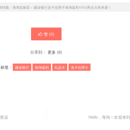
得转载：
海淘实验室
»
建设银行龙卡信用卡海淘返利10%!再次火热来袭！
赞 (
0
)
分享到：
更多
(
0
)
标签：
建设银行
海淘返利
礼品卡
龙卡信用卡
走更远
Hello，海淘！欢迎来