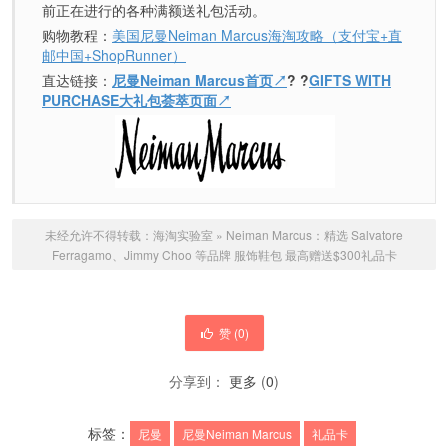
前正在进行的各种满额送礼包活动。
购物教程：
美国尼曼Neiman Marcus海淘攻略（支付宝+直
邮中国+ShopRunner）
直达链接：
尼曼Neiman Marcus首页↗
? ?
GIFTS WITH
PURCHASE大礼包荟萃页面
↗
未经允许不得转载：
海淘实验室
»
Neiman Marcus：精选 Salvatore
Ferragamo、Jimmy Choo 等品牌 服饰鞋包 最高赠送$300礼品卡
赞 (
0
)
分享到：
更多
(
0
)
标签：
尼曼
尼曼Neiman Marcus
礼品卡