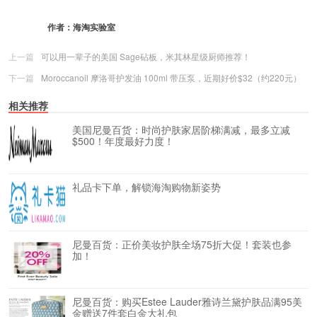
作者：
海淘实验室
上一篇
可以用一辈子的美国 Sage砧板，米其林星级厨师推荐！
下一篇
Moroccanoil 摩洛哥护发油 100ml 带压泵，近期好价$32（约220元）
相关推荐
美国尼曼百货：时尚护肤家居阶梯满减，最多立减
$500！年度最好力度！
礼品卡下单，解锁海淘购物新姿势
尼曼百货：正价美妆护肤全场75折大促！套装也参
加！
尼曼百货：购买Estee Lauder雅诗兰黛护肤品满95美
金赠送7件套白金大礼包