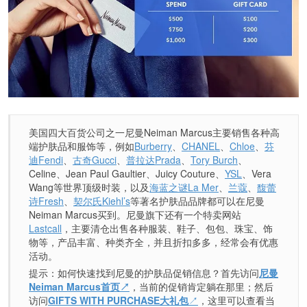
美国四大百货公司之一尼曼Neiman Marcus主要销售各种高
端护肤品和服饰等，例如
Burberry
、
CHANEL
、
Chloe
、
芬
迪Fendi
、
古奇Gucci
、
普拉达Prada
、
Tory Burch
、
Celine、Jean Paul Gaultier、Juicy Couture、
YSL
、Vera
Wang等世界顶级时装，以及
海蓝之谜La Mer
、
兰蔻
、
馥蕾
诗Fresh
、
契尔氏Kiehl’s
等著名护肤品品牌都可以在尼曼
Neiman Marcus买到。尼曼旗下还有一个特卖网站
Lastcall
，主要清仓出售各种服装、鞋子、包包、珠宝、饰
物等，产品丰富、种类齐全，并且折扣多多，经常会有优惠
活动。
提示：如何快速找到尼曼的护肤品促销信息？首先访问
尼曼
Neiman Marcus首页↗
，当前的促销肯定躺在那里；然后
访问
GIFTS WITH PURCHASE大礼包
↗
，这里可以查看当