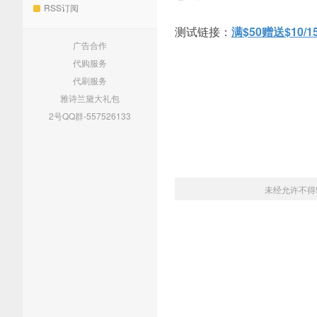
RSS订阅
测试链接：
满$50赠送$10
广告合作
代购服务
代刷服务
雅诗兰黛大礼包
2号QQ群-557526133
未经允许不得