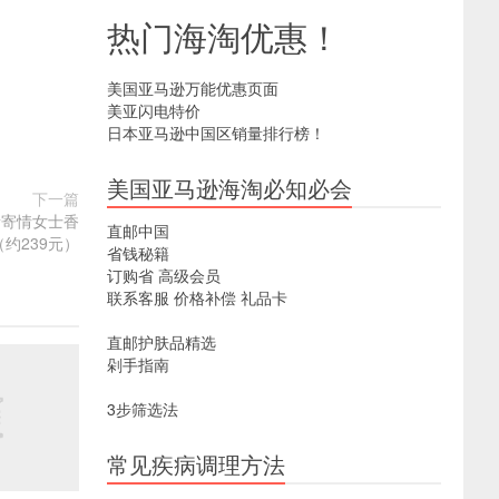
热门海淘优惠！
美国亚马逊万能优惠页面
美亚闪电特价
日本亚马逊中国区销量排行榜！
美国亚马逊海淘必知必会
下一篇
ia 新寄情女士香
直邮中国
9（约239元）
省钱秘籍
订购省
高级会员
联系客服
价格补偿
礼品卡
直邮护肤品精选
剁手指南
3步筛选法
常见疾病调理方法