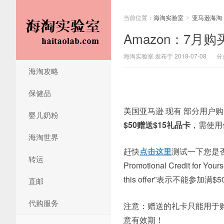
当前位置：
海淘实验室
亚马逊海淘
>
Amazon：7月
海淘实验室 发布于 2018-07-08
分
海淘攻略
保健品
美国亚马逊 现有 部分用户
婴儿奶粉
$50赠送$15礼品卡
，需使用优
海淘世界
赶快
点击这里
测试一下您是否可以享
转运
Promotional Credit for Y
this offer”表示不能参加满$
直邮
代购服务
注意：赠送的礼卡只能用于购买
意有效期！