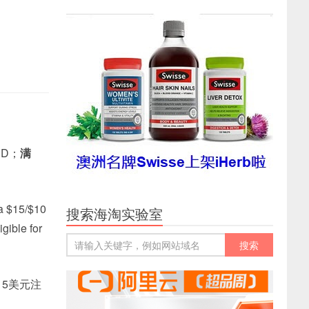
RD；
满
$15/$10
搜索海淘实验室
ible for
15美元注