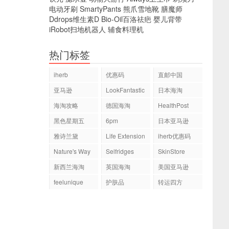
电动牙刷
SmartyPants
熊爪雪地靴
膳魔师
Ddrops维生素D
Bio-Oil百洛祛疤
婴儿背带
iRobot扫地机器人
辅食料理机
热门标签
iherb
优惠码
直邮中国
亚马逊
LookFantastic
日本海淘
海淘攻略
德国海淘
HealthPost
黑色星期五
6pm
日本亚马逊
雅诗兰黛
Life Extension
iherb优惠码
Nature's Way
Selfridges
SkinStore
新西兰海淘
英国海淘
美国亚马逊
feelunique
护肤品
转运四方