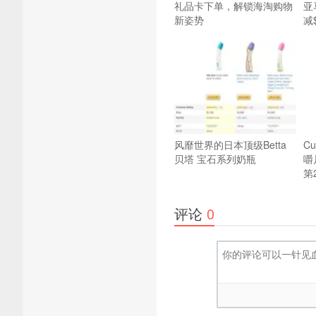
礼品卡下单，解锁海淘购物
亚
新姿势
减
风靡世界的日本顶级Betta
Cu
贝塔 宝石系列奶瓶
嚼
第
评论
0