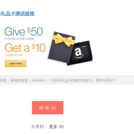
/15礼品卡测试链接
转载：
海淘实验室
»
Amazon：7月购买礼品卡满$50送$15，限部分用户！
赞 (
0
)
分享到：
更多
(
0
)