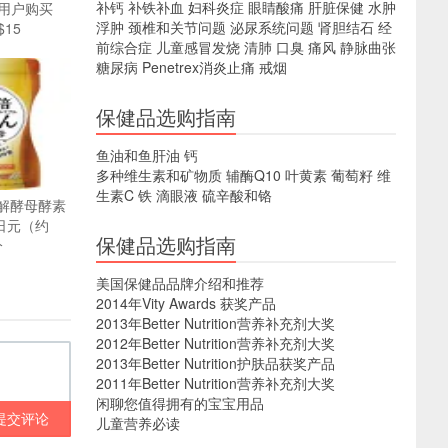
补钙
补铁补血
妇科炎症
眼睛酸痛
肝脏保健
水肿
用户购买
浮肿
颈椎和关节问题
泌尿系统问题
肾胆结石
经
$15
前综合症
儿童感冒发烧
清肺
口臭
痛风
静脉曲张
糖尿病
Penetrex消炎止痛
戒烟
保健品选购指南
鱼油和鱼肝油
钙
多种维生素和矿物质
辅酶Q10
叶黄素
葡萄籽
维
生素C
铁
滴眼液
硫辛酸和铬
分解酵母酵素
0日元（约
保健品选购指南
分
美国保健品品牌介绍和推荐
2014年Vity Awards 获奖产品
2013年Better Nutrition营养补充剂大奖
2012年Better Nutrition营养补充剂大奖
2013年Better Nutrition护肤品获奖产品
2011年Better Nutrition营养补充剂大奖
闲聊您值得拥有的宝宝用品
提交评论
儿童营养必读