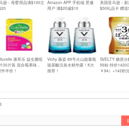
马逊：母婴用品满$100立
Amazon APP 手机端 受邀
美国亚马逊：新
$20
用户 满$20减$10
$50礼品卡 赠送
lturelle 康萃乐 益生菌咀
Vichy 薇姿 89号火山能量瓶
SVELTY 糖质
片30片装 混合莓果味，
玻尿酸活泉水精华露！K大
56粒 特价142
2件半价！
推荐！
￥94）+142积