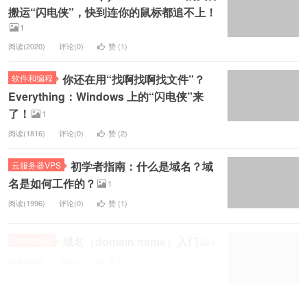
搬运“闪电侠”，快到连你的鼠标都追不上！
1
阅读(2020)
评论(0)
赞 (
1
)
你还在用“找啊找啊找文件”？
软件和编程
Everything：Windows 上的“闪电侠”来
了！
1
阅读(1816)
评论(0)
赞 (
2
)
初学者指南：什么是域名？域
云服务器VPS
名是如何工作的？
1
阅读(1996)
评论(0)
赞 (
1
)
域名（domain name）入门
软件和编程
4
阅读(1296)
评论(0)
赞 (
2
)