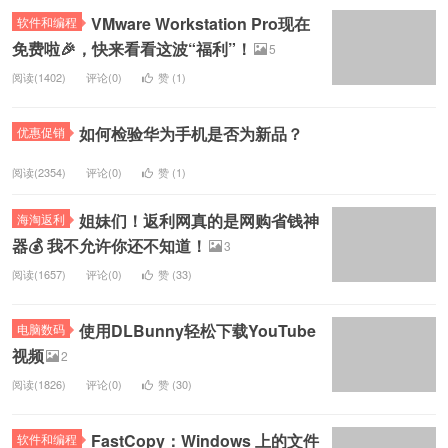
VMware Workstation Pro现在
软件和编程
免费啦🎉，快来看看这波“福利”！
5
阅读(1402)
评论(0)
赞 (
1
)
如何检验华为手机是否为新品？
优惠促销
阅读(2354)
评论(0)
赞 (
1
)
姐妹们！返利网真的是网购省钱神
海淘返利
器💰 我不允许你还不知道！
3
阅读(1657)
评论(0)
赞 (
33
)
使用DLBunny轻松下载YouTube
电脑数码
视频
2
阅读(1826)
评论(0)
赞 (
30
)
FastCopy：Windows 上的文件
软件和编程