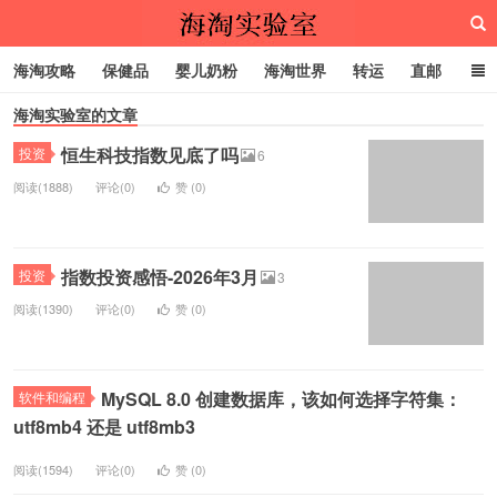
海淘攻略
保健品
婴儿奶粉
海淘世界
转运
直邮
海淘实验室的文章
代购服务
恒生科技指数见底了吗
投资
6
海淘实验室
阅读(1888)
评论(0)
赞 (
0
)
指数投资感悟-2026年3月
投资
3
阅读(1390)
评论(0)
赞 (
0
)
MySQL 8.0 创建数据库，该如何选择字符集：
软件和编程
utf8mb4 还是 utf8mb3
阅读(1594)
评论(0)
赞 (
0
)