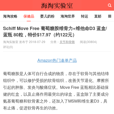
海淘攻略
保健品
婴儿奶粉
海淘世界
转运
直邮
代购服务
Schiff Move Free 葡萄糖胺维骨力+维他命D3 蓝盒/
蓝瓶 80粒，特价$17.97（约122元）
海淘实验室
海淘实验室 发布于 2018-07-29
分类：
关节和骨骼
阅读(30804)
评论(0)
Amazon热门凑单产品
葡萄糖胺是人体可自行合成的物质，存在于软骨与其他结缔
组织中，可以修护受损的软骨组织，改善关节退化、摩擦所
引起的肿胀、发炎与酸痛症状。Move Free 蓝瓶相比基础保
健的红盒，以及止痛作用最突出的绿盒，蓝盒除了主要成分
氨基葡萄糖和软骨素之外，还加入了MSM和维生素D3，具
有止痛，促进软骨再生的功效。