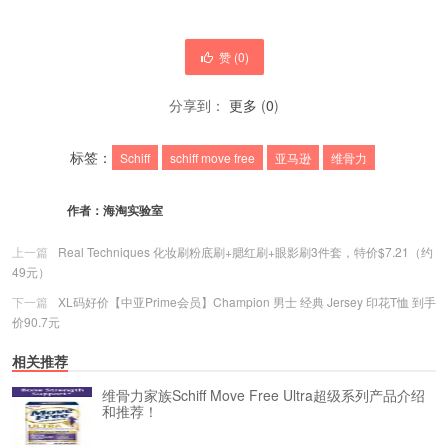
赞 (
0
)
分享到：
更多
(
0
)
标签：
Schiff
schiff move free
亚马逊
维骨力
作者：
海淘实验室
上一篇
Real Techniques 化妆刷粉底刷+腮红刷+眼影刷3件套，特价$7.21（约
49元）
下一篇
XL码好价【中亚Prime会员】Champion 男士 经典 Jersey 印花T恤 到手
价90.7元
相关推荐
维骨力家族Schiff Move Free Ultra超级系列产品介绍
和推荐！