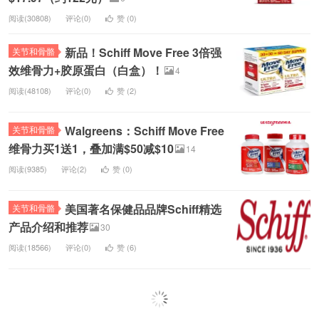
阅读(30808)
评论(0)
赞 (
0
)
新品！Schiff Move Free 3倍强
关节和骨骼
效维骨力+胶原蛋白（白盒）！
4
阅读(48108)
评论(0)
赞 (
2
)
Walgreens：Schiff Move Free
关节和骨骼
维骨力买1送1，叠加满$50减$10
14
阅读(9385)
评论(2)
赞 (
0
)
美国著名保健品品牌Schiff精选
关节和骨骼
产品介绍和推荐
30
阅读(18566)
评论(0)
赞 (
6
)