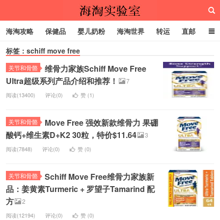
海淘攻略
保健品
婴儿奶粉
海淘世界
转运
直邮
标签：schiff move free
代购服务
维骨力家族Schiff Move Free
关节和骨骼
海淘实验室
Ultra超级系列产品介绍和推荐！
7
阅读(13400)
评论(0)
赞 (
1
)
Move Free 强效新款维骨力 果硼
关节和骨骼
酸钙+维生素D+K2 30粒，特价$11.64
3
阅读(7848)
评论(0)
赞 (
0
)
Schiff Move Free维骨力家族新
关节和骨骼
品：姜黄素Turmeric + 罗望子Tamarind 配
方
2
阅读(12194)
评论(0)
赞 (
0
)