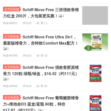
Schiff Move Free 三倍强效骨维
关节和骨骼
力红盒 200片，大包装更实惠！
4
阅读(69251)
评论(0)
赞 (
1
)
Schiff Move Free Ultra 2in1，
关节和骨骼
最新版维骨力，含特效Comfort Max配方！
2
阅读(65155)
评论(0)
赞 (
3
)
Schiff Move Free 强效骨胶原维
关节和骨骼
骨力 120粒 绿瓶/绿盒，$16.42（约111元）
6
阅读(34542)
评论(0)
赞 (
2
)
Schiff Move Free 葡萄糖胺维骨
关节和骨骼
力+维他命D3 蓝盒/蓝瓶 80粒，特价
$17.97（约122元）
6