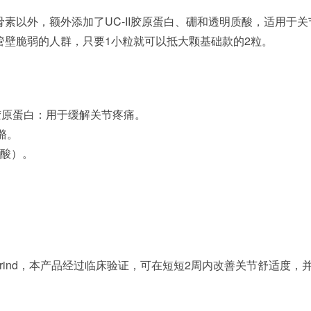
素以外，额外添加了UC-II胶原蛋白、硼和透明质酸，适用于关
管壁脆弱的人群，只要1小粒就可以抵大颗基础款的2粒。
胶原蛋白：用于缓解关节疼痛。
骼。
玻尿酸）。
子Tamarind，本产品经过临床验证，可在短短2周内改善关节舒适度