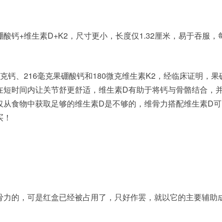
酸钙+维生素D+K2，尺寸更小，长度仅1.32厘米，易于吞服，
7微克钙、216毫克果硼酸钙和180微克维生素K2，经临床证明，
可在短时间内让关节舒更舒适，维生素D有助于将钙与骨骼结合，
仅从食物中获取足够的维生素D是不够的，维骨力搭配维生素D可
买！
骨力的，可是红盒已经被占用了，只好作罢，就以它的主要辅助