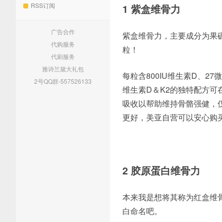
RSS订阅
1 紫盒维骨力
广告合作
紫盒维骨力，主要成分为果硼
代购服务
粒！
代刷服务
雅诗兰黛大礼包
每粒含800IU维生素D、2
2号QQ群-557526133
维生素D＆K2的独特配方
吸收以帮助维持骨骼强健，
更好，美亚自营可以安心购
2 胶原蛋白维骨力
本来我是想将其称为红盒维
白命名吧。