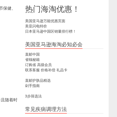
热门海淘优惠！
节保健、
美国亚马逊万能优惠页面
美亚闪电特价
日本亚马逊中国区销量排行榜！
美国亚马逊海淘必知必会
直邮中国
省钱秘籍
订购省
高级会员
联系客服
价格补偿
礼品卡
直邮护肤品精选
剁手指南
3步筛选法
，并且随着时
常见疾病调理方法