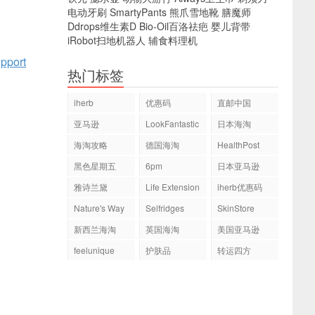
电动牙刷
SmartyPants
熊爪雪地靴
膳魔师
Ddrops维生素D
Bio-Oil百洛祛疤
婴儿背带
iRobot扫地机器人
辅食料理机
upport
热门标签
iherb
优惠码
直邮中国
亚马逊
LookFantastic
日本海淘
海淘攻略
德国海淘
HealthPost
黑色星期五
6pm
日本亚马逊
雅诗兰黛
Life Extension
iherb优惠码
Nature's Way
Selfridges
SkinStore
新西兰海淘
英国海淘
美国亚马逊
feelunique
护肤品
转运四方