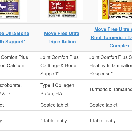
Move Free Ultra
ee Ultra Bone
Move Free Ultra
Root Turmeric + T
th Support*
Triple Action
Complex
t Comfort Plus
Joint Comfort Plus
Joint Comfort Plus 
ort Calcium
Cartilage & Bone
Healthy Inflammatio
Support*
Response*
ctoborate,
Type II Collagen,
Turmeric & Tamarin
2 & D
Boron, HA
et
Coated tablet
Coated tablet
ly
1 tablet daily
1 tablet daily