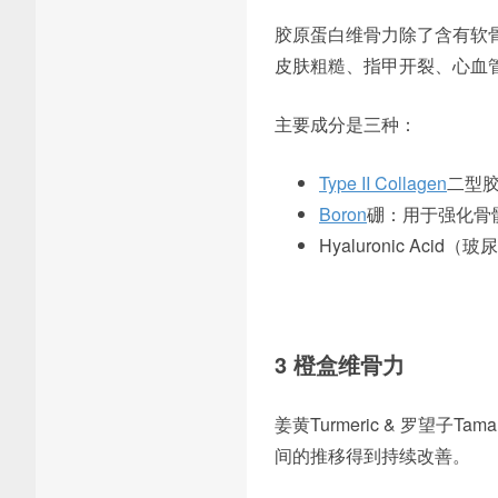
胶原蛋白维骨力除了含有软骨
皮肤粗糙、指甲开裂、心血
主要成分是三种：
Type II Collagen
二型
Boron
硼：用于强化骨
Hyaluronic Acid（
3 橙盒维骨力
姜黄Turmeric & 罗望
间的推移得到持续改善。