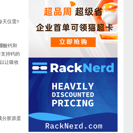
每天仅需1
果硼酸钙和
并支持钙的
以让吸收
成分胶原蛋