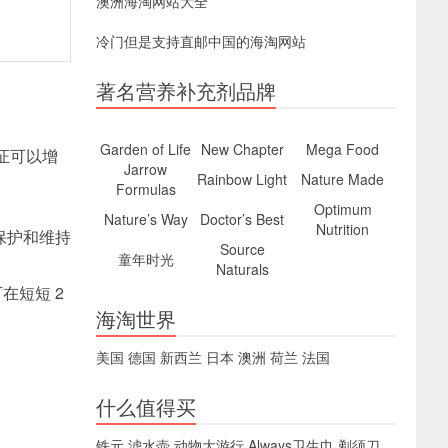
澳洲海淘网站大全
冷门但是支持直邮中国的海淘网站
著名营养补充剂品牌
Garden of Life
New Chapter
Mega Food
验证可以增
Jarrow
Rainbow Light
Nature Made
Formulas
Optimum
Nature’s Way
Doctor’s Best
Nutrition
保护和维持
Source
童年时光
Naturals
可在短短 2
海淘世界
美国
德国
新西兰
日本
澳洲
荷兰
法国
什么值得买
铁元
滤水壶
动物大游行
Always卫生巾
剃须刀