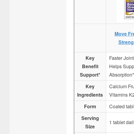
Move Fr
Streng
Key
Faster Join
Benefit
Helps Supp
Support*
Absorption*
Key
Calcium Fru
Ingredients
Vitamins K
Form
Coated tabl
Serving
1 tablet dai
Size