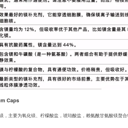
m Caps
毫克镁，主要为氧化镁、柠檬酸盐，琥珀酸盐，赖氨酰甘氨酸镁螯