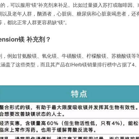
状的，可以服用“镁”补充剂来补足。比如过量摄入苏打或咖啡因、
期以及老年人群，酗酒者，心脏病、糖尿病和心脏衰竭患者，还
，都比正常人群更容易缺“镁”。
tension镁 补充剂？
，例如甘氨酸镁、氧化镁、牛磺酸镁、柠檬酸镁、苏糖酸镁等等，
基本上涵盖了这些类型，而且其产品在iHerb镁销量排行榜中占据了4