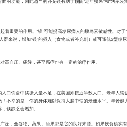
面的功能，因此适当的补充镁有助于预防“老年痴呆”和“阿尔茨海
中起着重要的作用。“镁”可能提高糖尿病人的胰岛素敏感性。对于“
的人群来说，增加“镁”的摄入（食物或者补充剂）或可降低2型糖
在对高血压、痛经，甚至癌症也有一定的治疗作用。
的人口饮食中镁摄入量不足，在美国则接近半数人口。老年人镁
员！不幸的是，你的身体难以保持大脑中镁的最佳水平。年龄越
移，镁缺乏会增加。
来源广泛，全谷物、蔬果、坚果都是它的良好来源。如果饮食确实