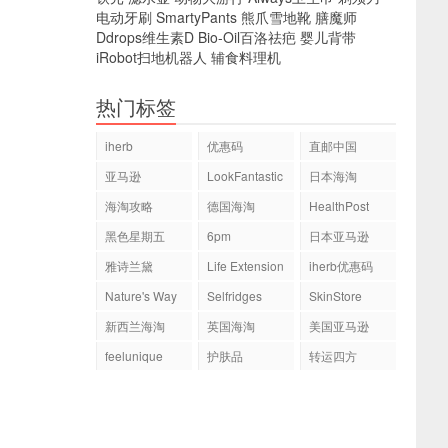
电动牙刷
SmartyPants
熊爪雪地靴
膳魔师
Ddrops维生素D
Bio-Oil百洛祛疤
婴儿背带
iRobot扫地机器人
辅食料理机
热门标签
iherb
优惠码
直邮中国
亚马逊
LookFantastic
日本海淘
海淘攻略
德国海淘
HealthPost
黑色星期五
6pm
日本亚马逊
雅诗兰黛
Life Extension
iherb优惠码
Nature's Way
Selfridges
SkinStore
新西兰海淘
英国海淘
美国亚马逊
feelunique
护肤品
转运四方