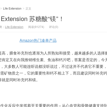
Life Extension
正文
>
>
Extension 苏糖酸“镁”！
类：
Life Extension
阅读(91274)
评论(0)
Amazon热门凑单产品
提高，膳食补充剂也逐渐为人所熟知和接受，越来越多的人选择
想肯定又在向我推销维生素、鱼油和钙片吧，答案是否定的，今
字辈，大多数人可能连听说都没听说过，不过这并不代表它不重要
的必需矿物质之一，它的重要性和钙不相上下，而且建议同时补充
钙镁锌就是同时补充钙和镁。
的生化反应中发挥着至关重要的作用 – 从心血管和骨骼健康支持