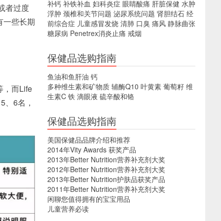
补钙
补铁补血
妇科炎症
眼睛酸痛
肝脏保健
水肿
或者过度
浮肿
颈椎和关节问题
泌尿系统问题
肾胆结石
经
有一些长期
前综合症
儿童感冒发烧
清肺
口臭
痛风
静脉曲张
糖尿病
Penetrex消炎止痛
戒烟
保健品选购指南
鱼油和鱼肝油
钙
多种维生素和矿物质
辅酶Q10
叶黄素
葡萄籽
维
而Life
生素C
铁
滴眼液
硫辛酸和铬
、5、6名，
保健品选购指南
美国保健品品牌介绍和推荐
2014年Vity Awards 获奖产品
2013年Better Nutrition营养补充剂大奖
2012年Better Nutrition营养补充剂大奖
2013年Better Nutrition护肤品获奖产品
2011年Better Nutrition营养补充剂大奖
闲聊您值得拥有的宝宝用品
儿童营养必读