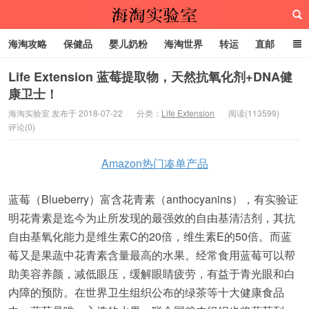
海淘攻略
保健品
婴儿奶粉
海淘世界
转运
直邮
代购服务
Life Extension 蓝莓提取物，天然抗氧化剂+DNA健
康卫士！
海淘实验室
海淘实验室 发布于 2018-07-22
分类：
Life Extension
阅读(113599)
评论(0)
Amazon热门凑单产品
蓝莓（Blueberry）富含花青素（anthocyanins），有实验证
明花青素是迄今为止所发现的最强效的自由基清洁剂，其抗
自由基氧化能力是维生素C的20倍，维生素E的50倍。而蓝
莓又是果蔬中花青素含量最高的水果。经常食用蓝莓可以帮
助美容养颜，减低眼压，缓解眼睛疲劳，有益于青光眼和白
内障的预防。在世界卫生组织公布的绿茶等十大健康食品