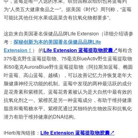
中，蓝莓是唯一入选的水果。联合国粮农组织也将蓝莓列
为“人类五大健康食品之一”。据美国《时代》周刊称，“蓝莓
可能比其他任何水果或蔬菜含有抗氧化物都要多”。
这款来自美国著名保健品品牌Life Extension（详细介绍请参
考：
探秘创新为本的美国著名保健品品牌Life
Extension！
） 的
Life Extension 蓝莓提取物胶囊↗
每粒含
375毫克野生蓝莓提取物、75毫克BlueActiv野生蓝莓提取物
和50毫克AuroraBlue野生蓝莓提取物（阿拉斯加蓝莓、椭圆
叶蓝莓、高山蓝莓、越橘），可以改善记忆力并恢复老年大
脑健康神经元功能的机制。蓝莓中发现的两种最活跃的成分
是花青素和紫檀芪。蓝莓花青素被认为是大自然中最有效的
抗氧化剂之一。紫檀芪是另一种蓝莓成分，有助于维持健康
脂质和葡萄糖水平。紫檀芪通过其独特的生物效应和抗氧化
潜力有助于维持健康的DNA结构。
iHerb海淘链接：
Life Extension 蓝莓提取物胶囊↗