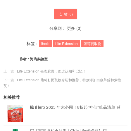
赞 (
0
)
分享到：
更多
(
0
)
标签：
iherb
Life Extension
蓝莓提取物
作者：
海淘实验室
上一篇
Life Extension 银杏胶囊，促进认知和记忆！
下一篇
Life Extension 葡萄籽提取物介绍和推荐，特别添加白藜芦醇和紫檀
芪！
相关推荐
🛍️ iHerb 2025 年末必囤！8折起“神仙”单品清单 🛒
💥【宝宝成长小助手 | ChildLife钙镁锌】💥