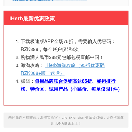
iHerb最新优惠政策
下载极速版APP全场75折，需要输入优惠码：
RZK388，每个账户仅限3次！
购物满人民币288元包邮包税直邮中国！
海淘攻略：
iHerb海淘攻略（95折优惠码
RZK388+顺丰速运）
猛戳：
每周品牌联合促销高达85折
、
畅销排行
榜
、
特价区
、
试用产品（心跳价、每单仅限1件）
未经允许不得转载：
海淘实验室
»
Life Extension 蓝莓提取物，天然抗氧化
剂+DNA健康卫士！