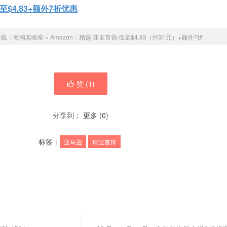
$4.83+额外7折优惠
转载：
海淘实验室
»
Amazon：精选 珠宝首饰 低至$4.83（约31元）+额外7折
赞 (
1
)
分享到：
更多
(
0
)
标签：
亚马逊
珠宝首饰