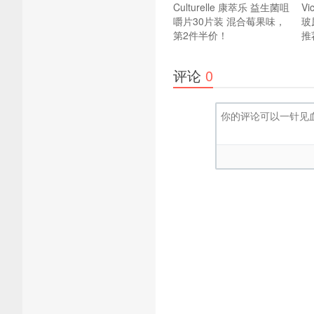
Culturelle 康萃乐 益生菌咀
V
嚼片30片装 混合莓果味，
玻
第2件半价！
推
评论
0