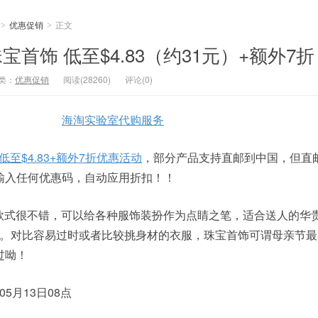
优惠促销
正文
>
>
珠宝首饰 低至$4.83（约31元）+额外7折
类：
优惠促销
阅读(28260)
评论(0)
海淘实验室代购服务
低至$4.83+额外7折优惠活动
，部分产品支持直邮到中国，但直
输入任何优惠码，自动应用折扣！！
贵，款式很不错，可以给各种服饰装扮作为点睛之笔，适合送人的华
很好看呢。对比容易过时或者比较挑身材的衣服，珠宝首饰可谓母亲节
过呦！
05月13日08点