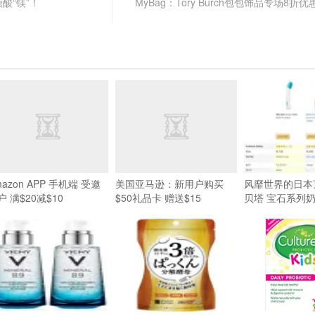
苏糖酸“镁”！
MyBag：Tory Burch包包饰品专场8折优
mazon APP 手机端 受邀
美国亚马逊：新用户购买
风靡世界的日本顶
户 满$20减$10
$50礼品卡 赠送$15
贝塔 宝石系列