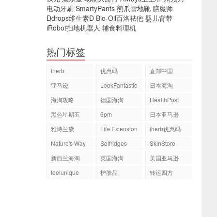
电动牙刷
SmartyPants
熊爪雪地靴
膳魔师
Ddrops维生素D
Bio-Oil百洛祛疤
婴儿背带
iRobot扫地机器人
辅食料理机
热门标签
iherb
优惠码
直邮中国
亚马逊
LookFantastic
日本海淘
海淘攻略
德国海淘
HealthPost
黑色星期五
6pm
日本亚马逊
雅诗兰黛
Life Extension
iherb优惠码
Nature's Way
Selfridges
SkinStore
新西兰海淘
英国海淘
美国亚马逊
feelunique
护肤品
转运四方