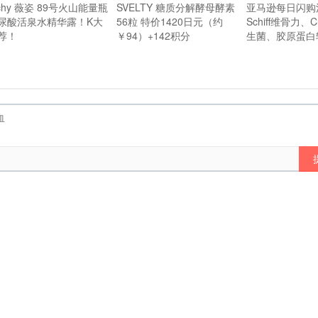
ichy 薇姿 89号火山能量瓶
SVELTY 糖质分解酵母酵素
亚马逊每日闪购
尿酸活泉水精华露！K大
56粒 特价1420日元（约
Schiff维骨力、Cu
荐！
￥94）+142积分
生菌、胶原蛋白