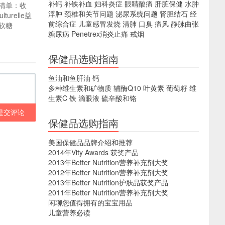
补钙
补铁补血
妇科炎症
眼睛酸痛
肝脏保健
水肿
清单：收
浮肿
颈椎和关节问题
泌尿系统问题
肾胆结石
经
lturelle益
前综合症
儿童感冒发烧
清肺
口臭
痛风
静脉曲张
软糖
糖尿病
Penetrex消炎止痛
戒烟
保健品选购指南
鱼油和鱼肝油
钙
多种维生素和矿物质
辅酶Q10
叶黄素
葡萄籽
维
生素C
铁
滴眼液
硫辛酸和铬
提交评论
保健品选购指南
美国保健品品牌介绍和推荐
2014年Vity Awards 获奖产品
2013年Better Nutrition营养补充剂大奖
2012年Better Nutrition营养补充剂大奖
2013年Better Nutrition护肤品获奖产品
2011年Better Nutrition营养补充剂大奖
闲聊您值得拥有的宝宝用品
儿童营养必读