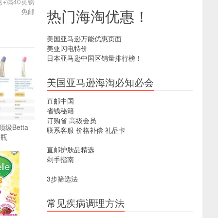
惠+满40英镑
热门海淘优惠！
免邮
美国亚马逊万能优惠页面
美亚闪电特价
日本亚马逊中国区销量排行榜！
美国亚马逊海淘必知必会
直邮中国
省钱秘籍
订购省
高级会员
级Betta
联系客服
价格补偿
礼品卡
奶瓶
直邮护肤品精选
剁手指南
3步筛选法
常见疾病调理方法