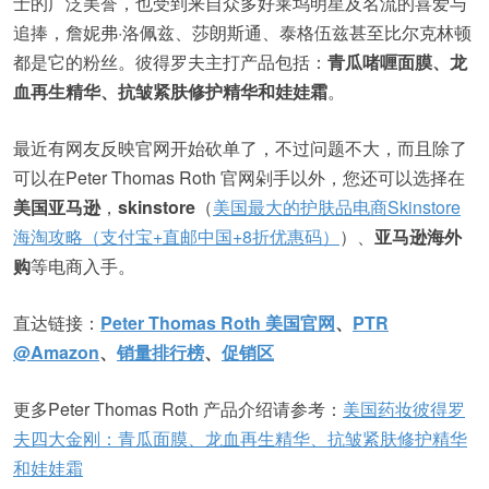
士的广泛美誉，也受到来自众多好莱坞明星及名流的喜爱与
追捧，詹妮弗·洛佩兹、莎朗斯通、泰格伍兹甚至比尔克林顿
都是它的粉丝。彼得罗夫主打产品包括：
青瓜啫喱面膜、龙
血再生精华、抗皱紧肤修护精华和娃娃霜
。
最近有网友反映官网开始砍单了，不过问题不大，而且除了
可以在Peter Thomas Roth 官网剁手以外，您还可以选择在
美国亚马逊
，
skinstore
（
美国最大的护肤品电商Skinstore
海淘攻略（支付宝+直邮中国+8折优惠码）
）、
亚马逊海外
购
等电商入手。
直达链接：
Peter Thomas Roth 美国官网
、
PTR
@Amazon
、
销量排行榜
、
促销区
更多Peter Thomas Roth 产品介绍请参考：
美国药妆彼得罗
夫四大金刚：青瓜面膜、龙血再生精华、抗皱紧肤修护精华
和娃娃霜