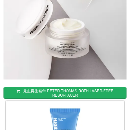
龙血再生精华 PETER THOMAS ROTH LASER-FREE
RESURFACER