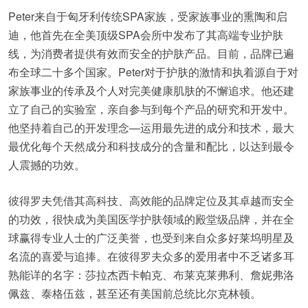
Peter来自于匈牙利传统SPA家族，受家族事业的熏陶和启
迪，他首先在全美顶级SPA会所中发布了其高端专业护肤
线，为消费者提供有效而安全的护肤产品。目前，品牌已遍
布全球二十多个国家。Peter对于护肤的激情和执着源自于对
家族事业的传承及个人对完美健康肌肤的不懈追求。他还建
立了自己的实验室，亲自参与到每个产品的研究和开发中。
他坚持着自己的开发理念—运用最先进的成分和技术，最大
最优化每个天然成分和科技成分的含量和配比，以达到最令
人震撼的功效。
彼得罗夫凭借其高科技、高效能的品牌定位及其卓越而安全
的功效，很快成为美国医学护肤领域的殿堂级品牌，并在全
球赢得专业人士的广泛美誉，也受到来自众多好莱坞明星及
名流的喜爱与追捧。在彼得罗夫众多的爱用者中不乏诸多耳
熟能详的名字：莎拉杰西卡帕克、布莱克莱弗利、詹妮弗洛
佩兹、泰格伍兹，甚至还有美国前总统比尔克林顿。