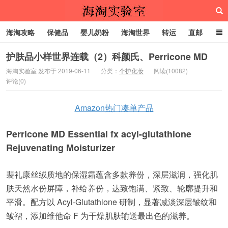
海淘攻略
保健品
婴儿奶粉
海淘世界
转运
直邮
代购服务
护肤品小样世界连载（2）科颜氏、Perricone MD
海淘实验室 发布于 2019-06-11
分类：
个护化妆
阅读(10082)
评论(0)
海淘实验室
Amazon热门凑单产品
Perricone MD Essential fx acyl-glutathione
Rejuvenating Moisturizer
裴礼康丝绒质地的保湿霜蕴含多款养份，深层滋润，强化肌
肤天然水份屏障，补给养份，达致饱满、紧致、轮廓提升和
平滑。配方以 Acyl-Glutathione 研制，显著减淡深层皱纹和
皱褶，添加维他命 F 为干燥肌肤输送最出色的滋养。