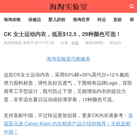
海淘攻略
保健品
婴儿奶粉
海淘世界
转运
直邮
代购服务
CK 女士运动内衣，低至$12.5，29种颜色可选！
海淘实验室 发布于 2017-07-22
分类：
内衣
阅读(6958)
评论(0)
海淘实验室
海淘实验室代购服务
这款CK女士运动内衣，采用53%棉+35%莫代尔+12％氨纶
弹力面料材质，弹性良好且透气，下围饰有品牌Logo，背部
肩带工字型设计，既可防止下滑，又能增加内衣的提拉力
度，非常适合夏日运动或轻薄穿着，13种颜色可选。
支持直邮中国，不过转运更加划算，更多CK内衣请参考：
美
国亚马逊 Calvin Klein 内衣精选产品介绍和推荐！无税直邮
中国！