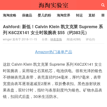
海淘攻略
保健品
婴儿奶粉
海淘世界
转运
直邮
代购服务
Ashford: 新低！Calvin Klein 凯文克莱 Supreme 系
列 K6C2X141 女士时装腕表 $55（约383元）
海淘实验室
winger 发布于 2018-11-15
分类：
钟表首饰
阅读(4288)
评论(0)
Amazon热门凑单产品
这款 Calvin Klein 凯文克莱 Supreme 系列 K6C2X141 女士
时装腕表，采用瑞士石英机芯，电池供电。很有光泽的银色
不锈钢表壳及表带，表壳直径约34毫米，厚约7毫米，表带
宽度由表耳逐渐递减至2厘米，双折叠表扣。黑色放射状效
果表盘，双针计时，指针与条形刻度均为银色。矿物水晶表
镜，扣回式后盖，30米生活防水。