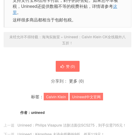
支持支付宝和信用卡付款，剁手的好去处。如果您不幸被
税，Unineed还提供数额不等的税费补贴，详情请参考
这
里
。
这样很多商品都相当于包邮包税。
未经允许不得转载：
海淘实验室
»
Unineed：Calvin Klein CK全线额外八
五折！
赞 (
0
)
分享到：
更多
(
0
)
标签：
Calvin Klein
Unineed中文官网
作者：
unineed
上一篇
Unineed：Philips Visapure 洁肤洁面仪SC5275，到手仅需705元！
下一篇
Unineed：Kérastase 卡诗全线额外9折，低至119元！