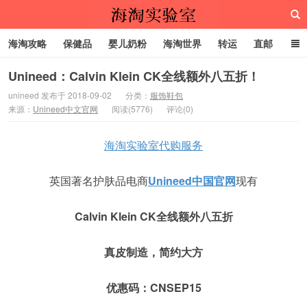
海淘攻略
保健品
婴儿奶粉
海淘世界
转运
直邮
代购服务
Unineed：Calvin Klein CK全线额外八五折！
unineed 发布于 2018-09-02
分类：
服饰鞋包
来源：
Unineed中文官网
阅读(5776)
海淘实验室
评论(0)
海淘实验室代购服务
英国著名护肤品电商
Unineed中国官网
现有
Calvin Klein CK全线额外八五折
真皮制造，简约大方
优惠码：CNSEP15