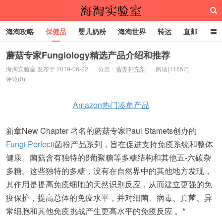
海淘攻略
保健品
婴儿奶粉
海淘世界
转运
直邮
代购服务
蘑菇专家Fungiology精选产品介绍和推荐
海淘实验室 发布于 2019-06-22
分类：
营养补充剂
阅读(11657)
评论(0)
海淘实验室
Amazon热门凑单产品
新章New Chapter 著名的蘑菇专家Paul Stamets创办的
Fungi Perfecti
菌粉产品系列，旨在促进支持免疫系统和整体
健康。菌菇含有独特的β葡聚糖等多糖结构和其他五-六碳杂
多糖。这些独特的多糖，没有在自然界中的其他地方发现，
其作用是提高免疫细胞的天然识别反应，从而建立更强的免
疫保护，提高总体的免疫水平，并对细菌、病毒、真菌、异
常细胞和其他免疫挑战产生更高水平的免疫反应 。*