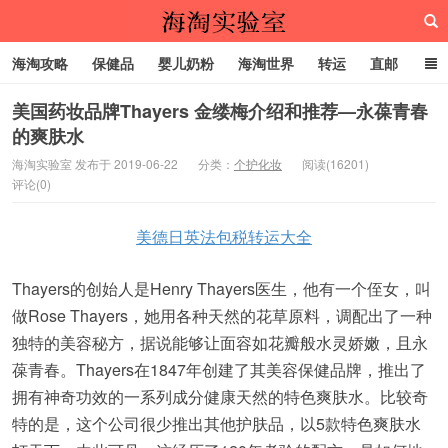
海淘攻略
保健品
婴儿奶粉
海淘世界
转运
直邮
代购服务
美国药妆品牌Thayers 金缕梅介绍和推荐—永葆青春
的爽肤水
海淘实验室
海淘实验室 发布于 2019-06-22
分类：
个护化妆
阅读(16201)
评论(0)
美德日英法包税转运大全
Thayers的创始人是Henry Thayers医生，他有一个侄女，叫
做Rose Thayers，她用各种天然的花草原料，调配出了一种
独特的美容秘方，据说能够让面容如花瓣般水灵娇嫩，且永
葆青春。Thayers在1847年创建了其美容保健品牌，推出了
拥有神奇功效的一系列成分健康天然的特色爽肤水。比较奇
特的是，这个公司很少推出其他护肤品，以5款特色爽肤水