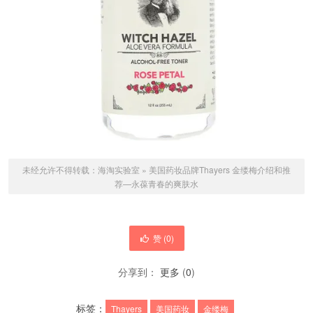
未经允许不得转载：
海淘实验室
»
美国药妆品牌Thayers 金缕梅介绍和推
荐—永葆青春的爽肤水
赞 (
0
)
分享到：
更多
(
0
)
标签：
Thayers
美国药妆
金缕梅