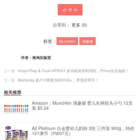
赞 (
0
)
分享到：
更多
(
0
)
标签：
Munchkin
满趣健
作者：
海淘实验室
上一篇
Krups Prep & Cook HP5031 多功能厨房料理机，Prime会员免邮！
下一篇
Biohoney 麦卢卡蜂蜜 MGO100+，养胃好帮手！
相关推荐
Amazon：Munchkin 满趣健 婴儿长柄软头小勺 12支
装 $5.24
A2 Platinum 白金婴幼儿奶粉 2段 三件装 900g，特价
121澳币（约607元）