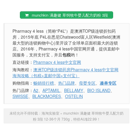
munchkin 满趣健 草饲牧牛婴儿配方奶粉 3段
Pharmacy 4 less（简称“P4L”）是澳洲TOP级连锁折扣药
房，2015年底 P4L在悉尼Chatswood富人区Westfield(澳洲
最大型的连锁购物中心)里开设了全球单店面积最大的连锁
店。2016年，Pharmacy 4 less中国官网开通，提供直邮中
国服务，支持支付宝，并且
包税
哟！
直达链接：
Pharmacy 4 less中文官网
海淘教程：
澳洲TOP级连锁药房Pharmacy 4 less中文官网
海淘攻略（包税+直邮中国+支付宝）
购物指南：
畅销排行榜
、
热门品牌
、
母婴专区
、
凑单专区
热门品牌：
A2
、
APTAMIL
、
BELLAMY
、
BIO ISLAND
、
SWISSE
、
BLACKMORES
、
OSTELIN
未经允许不得转载：
海淘实验室
»
munchkin 满趣健 草饲牧牛婴儿配方奶
粉 3段 12-36个月 730g，特价AU$22.99！