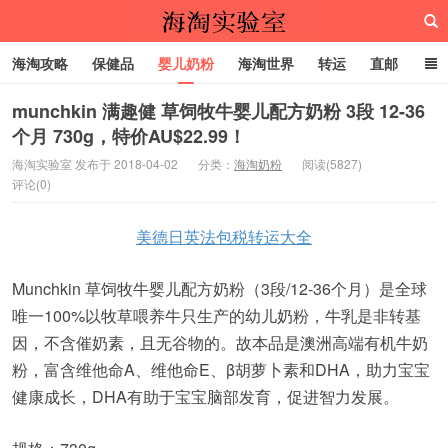
海淘攻略
保健品
婴儿奶粉
海淘世界
转运
直邮
代购服务
munchkin 满趣健 草饲牧牛婴儿配方奶粉 3段 12-36
个月 730g，特价AU$22.99！
海淘实验室
海淘实验室 发布于 2018-04-02
分类：
海淘奶粉
阅读(5827)
评论(0)
美德日英法包税转运大全
Munchkin 草饲牧牛婴儿配方奶粉（3段/12-36个月）是全球
唯一100%以牧草喂养牛只生产的幼儿奶粉，牛乳是非转基
因，不含催奶素，且无谷物的。故本品是澳洲高端有机牛奶
粉，富含维他命A、维他命E、β胡萝卜素和DHA，助力宝宝
健康成长，DHA有助于宝宝脑部发育，促进智力发展。