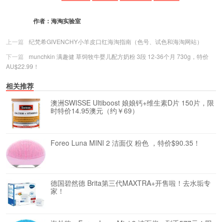
作者：
海淘实验室
上一篇
纪梵希GIVENCHY小羊皮口红海淘指南（色号、试色和海淘网站）
下一篇
munchkin 满趣健 草饲牧牛婴儿配方奶粉 3段 12-36个月 730g，特价
AU$22.99！
相关推荐
澳洲SWISSE Ultiboost 娘娘钙+维生素D片 150片，限
时特价14.95澳元（约￥69）
Foreo Luna MINI 2 洁面仪 粉色 ，特价$90.35！
德国碧然德 Brita第三代MAXTRA+开售啦！去水垢专
家！