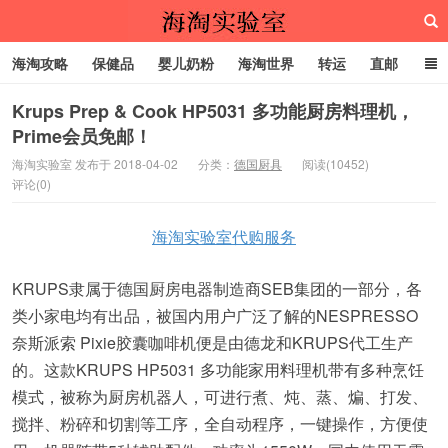
海淘攻略
保健品
婴儿奶粉
海淘世界
转运
直邮
代购服务
Krups Prep & Cook HP5031 多功能厨房料理机，
Prime会员免邮！
海淘实验室
海淘实验室 发布于 2018-04-02
分类：
德国厨具
阅读(10452)
评论(0)
海淘实验室代购服务
KRUPS隶属于德国厨房电器制造商SEB集团的一部分，各
类小家电均有出品，被国内用户广泛了解的NESPRESSO
奈斯派索 Pixie胶囊咖啡机便是由德龙和KRUPS代工生产
的。这款KRUPS HP5031 多功能家用料理机带有多种烹饪
模式，被称为厨房机器人，可进行煮、炖、蒸、煸、打发、
搅拌、粉碎和切割等工序，全自动程序，一键操作，方便使