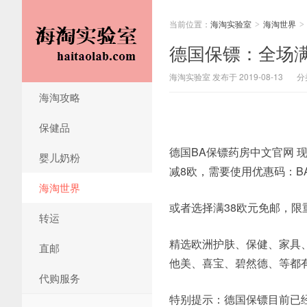
当前位置：
海淘实验室
海淘世界
>
>
德国保镖：全场满
海淘实验室 发布于 2019-08-13
分
海淘攻略
保健品
德国BA保镖药房中文官网 
婴儿奶粉
减8欧，需要使用优惠码：BA
海淘世界
或者选择满38欧元免邮，限重
转运
精选欧洲护肤、保健、家具
直邮
他美、喜宝、碧然德、等都
代购服务
特别提示：德国保镖目前已