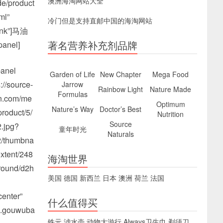
澳洲海淘网站大全
de/product
ml”
冷门但是支持直邮中国的海淘网站
ank”]马油
著名营养补充剂品牌
panel]
anel
Garden of Life
New Chapter
Mega Food
://source-
Jarrow
Rainbow Light
Nature Made
Formulas
n.com/me
Optimum
Nature’s Way
Doctor’s Best
product/5/
Nutrition
Source
.jpg?
童年时光
Naturals
/thumbna
xtent/248
海淘世界
round/d2h
美国
德国
新西兰
日本
澳洲
荷兰
法国
center”
什么值得买
/p.gouwuba
铁元
滤水壶
动物大游行
Always卫生巾
剃须刀