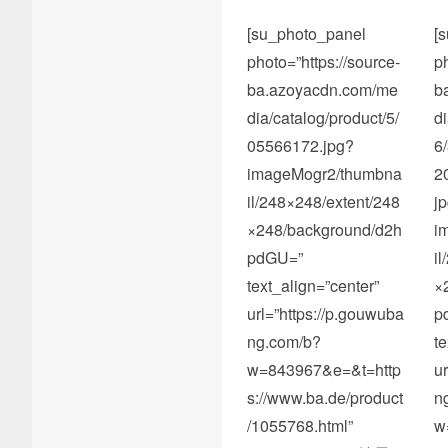
[su_photo_panel
[
photo=”https://source-
p
ba.azoyacdn.com/me
b
dia/catalog/product/5/
d
05566172.jpg?
6
imageMogr2/thumbna
2
il/248×248/extent/248
j
×248/background/d2h
i
pdGU=”
i
text_align=”center”
×
url=”https://p.gouwuba
p
ng.com/b?
t
w=843967&e=&t=http
u
s://www.ba.de/product
n
/1055768.html”
w