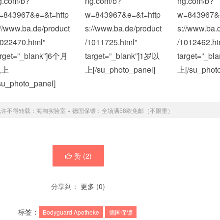
g.com/b?
ng.com/b?
ng.com/b?
=843967&e=&t=http
w=843967&e=&t=http
w=843967&e
://www.ba.de/product
s://www.ba.de/product
s://www.ba.
2022470.html”
/1011725.html”
/1012462.ht
arget=”_blank”]6个月
target=”_blank”]1岁以
target=”_b
以上
上[/su_photo_panel]
上[/su_photo
/su_photo_panel]
允许不得转载：
海淘实验室
»
德国保镖：全场满58欧免邮（不限重）
赞 (
2
)
分享到：
更多
(
0
)
标签：
Bodyguard Apotheke
德国保镖