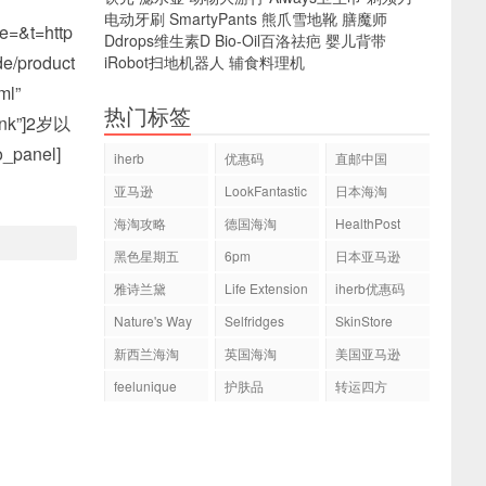
电动牙刷
SmartyPants
熊爪雪地靴
膳魔师
=&t=http
Ddrops维生素D
Bio-Oil百洛祛疤
婴儿背带
de/product
iRobot扫地机器人
辅食料理机
ml”
热门标签
lank”]2岁以
_panel]
iherb
优惠码
直邮中国
亚马逊
LookFantastic
日本海淘
海淘攻略
德国海淘
HealthPost
黑色星期五
6pm
日本亚马逊
雅诗兰黛
Life Extension
iherb优惠码
Nature's Way
Selfridges
SkinStore
新西兰海淘
英国海淘
美国亚马逊
feelunique
护肤品
转运四方