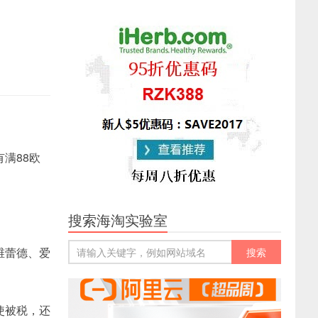
满88欧
搜索海淘实验室
维蕾德、爱
使被税，还