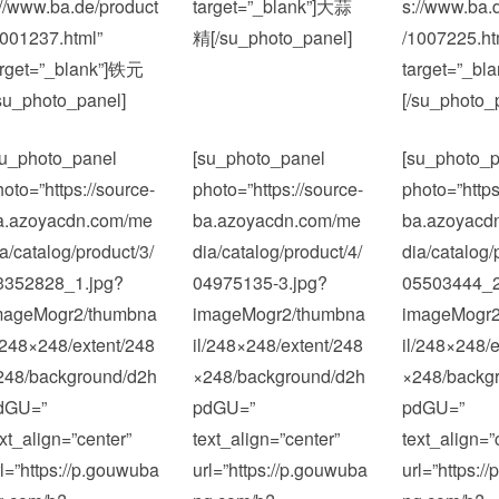
://www.ba.de/product
target=”_blank”]大蒜
s://www.ba.
1001237.html”
精[/su_photo_panel]
/1007225.ht
arget=”_blank”]铁元
target=”_bl
/su_photo_panel]
[/su_photo_
su_photo_panel
[su_photo_panel
[su_photo_p
hoto=”https://source-
photo=”https://source-
photo=”https
a.azoyacdn.com/me
ba.azoyacdn.com/me
ba.azoyacd
ia/catalog/product/3/
dia/catalog/product/4/
dia/catalog/
3352828_1.jpg?
04975135-3.jpg?
05503444_2
mageMogr2/thumbna
imageMogr2/thumbna
imageMogr2
l/248×248/extent/248
il/248×248/extent/248
il/248×248/e
248/background/d2h
×248/background/d2h
×248/backg
dGU=”
pdGU=”
pdGU=”
ext_align=”center”
text_align=”center”
text_align=”
rl=”https://p.gouwuba
url=”https://p.gouwuba
url=”https:/