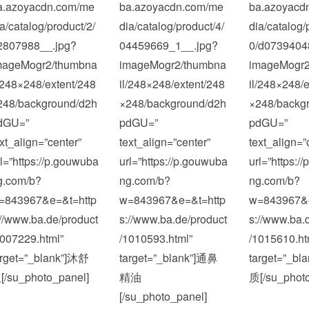
a.azoyacdn.com/me
ba.azoyacdn.com/me
ba.azoyacd
ia/catalog/product/2/
dia/catalog/product/4/
dia/catalog/
2807988__.jpg?
04459669_1__.jpg?
0/d0739404
mageMogr2/thumbna
imageMogr2/thumbna
imageMogr2
l/248×248/extent/248
il/248×248/extent/248
il/248×248/e
248/background/d2h
×248/background/d2h
×248/backg
dGU=”
pdGU=”
pdGU=”
ext_align=”center”
text_align=”center”
text_align=”
rl=”https://p.gouwuba
url=”https://p.gouwuba
url=”https:/
g.com/b?
ng.com/b?
ng.com/b?
=843967&e=&t=http
w=843967&e=&t=http
w=843967&e
://www.ba.de/product
s://www.ba.de/product
s://www.ba.
1007229.html”
/1010593.html”
/1015610.ht
arget=”_blank”]沐舒
target=”_blank”]通鼻
target=”_bl
[/su_photo_panel]
精油
质[/su_photo
[/su_photo_panel]