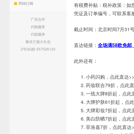
RSS订阅
有税费补贴：税补政策：如
凭证及订单编号，可联系客服
广告合作
代购服务
截止时间：北京时间7月31
代刷服务
雅诗兰黛大礼包
直达链接：
全场满58欧免邮
2号QQ群-557526133
此外还有：
小药闪购，点此直达>>
药妆联合79折，点此直
一线大牌8折起，点此直
大牌护肤61折起，点此
大牌彩妆7折起，点此直
美白防晒7折起，点此直
菲洛嘉7折，点此直达>