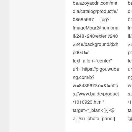
ba.azoyacdn.com/me
b
dia/catalog/product/8/
d
08585997__.jpg?
0
imageMogr2/thumbna
i
il/248×248/extent/248
i
×248/background/d2h
×
pdGU=”
p
text_align=”center”
t
url=”https://p.gouwuba
u
ng.com/b?
n
w=843967&e=&t=http
w
s://www.ba.de/product
s
/1016923.html”
/
target=”_blank”]小绿
t
叶[/su_photo_panel]
坦