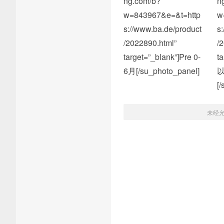
ng.com/b?
n
w=843967&e=&t=http
w
s://www.ba.de/product
s
/2022890.html”
/
target=”_blank”]Pre 0-
t
6月[/su_photo_panel]
[
未经