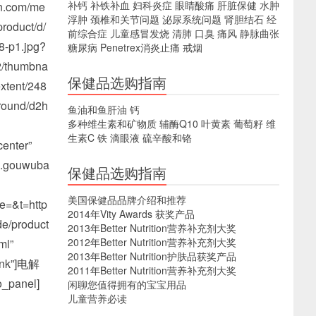
补钙
补铁补血
妇科炎症
眼睛酸痛
肝脏保健
水肿
n.com/me
浮肿
颈椎和关节问题
泌尿系统问题
肾胆结石
经
product/d/
前综合症
儿童感冒发烧
清肺
口臭
痛风
静脉曲张
8-p1.jpg?
糖尿病
Penetrex消炎止痛
戒烟
/thumbna
保健品选购指南
xtent/248
round/d2h
鱼油和鱼肝油
钙
多种维生素和矿物质
辅酶Q10
叶黄素
葡萄籽
维
生素C
铁
滴眼液
硫辛酸和铬
center”
/p.gouwuba
保健品选购指南
美国保健品品牌介绍和推荐
=&t=http
2014年Vity Awards 获奖产品
de/product
2013年Better Nutrition营养补充剂大奖
2012年Better Nutrition营养补充剂大奖
ml”
2013年Better Nutrition护肤品获奖产品
ank”]电解
2011年Better Nutrition营养补充剂大奖
_panel]
闲聊您值得拥有的宝宝用品
儿童营养必读