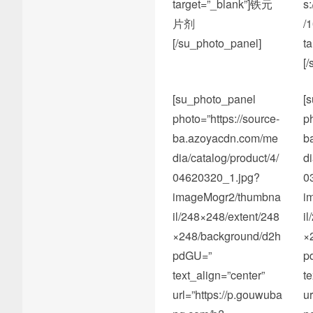
target=”_blank”]铁元
s
片剂
/
[/su_photo_panel]
t
[
[su_photo_panel
[
photo=”https://source-
p
ba.azoyacdn.com/me
b
dia/catalog/product/4/
d
04620320_1.jpg?
0
imageMogr2/thumbna
i
il/248×248/extent/248
i
×248/background/d2h
×
pdGU=”
p
text_align=”center”
t
url=”https://p.gouwuba
u