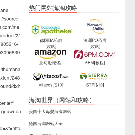
热门网站海淘攻略
anel
://source-
n.com/me
product/2/
德国BA药房
澳洲PO药房
2805216-
[攻略]
[攻略]
03006839
亚马逊
[教程]
6PM
[教程]
/thumbna
xtent/248
Vitacost
[$10]
STP
[$10]
round/d2h
海淘世界（网站和攻略）
center”
/p.gouwuba
美国十大母婴海淘网站
德国海淘网站大全
=&t=http