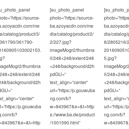
su_photo_panel
[su_photo_panel
[su_photo_p
hoto=”https://source-
photo=”https://source-
photo=”https
a.azoyacdn.com/me
ba.azoyacdn.com/me
ba.azoyacd
ia/catalog/product/3/
dia/catalog/product/2/
dia/catalog/
/361790/361790-
2/227.jpg?
8/2805216/
0160905103002153.
imageMogr2/thumbna
201609051
pg?
il/248×248/extent/248
5.jpg?
mageMogr2/thumbna
×248/background/d2h
imageMogr2
l/248×248/extent/248
pdGU=”
il/248×248/e
248/background/d2h
text_align=”center”
×248/backg
dGU=”
url=”https://p.gouwuba
pdGU=”
ext_align=”center”
ng.com/b?
text_align=”
rl=”https://p.gouwuba
w=843967&e=&t=http
url=”https:/
g.com/b?
s://www.ba.de/product
ng.com/b?
=843967&e=&t=http
/1001590.html”
w=843967&e