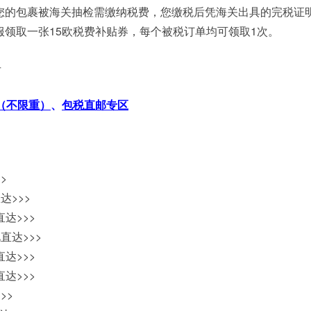
您的包裹被海关抽检需缴纳税费，您缴税后凭海关出具的完税证
领取一张15欧税费补贴券，每个被税订单均可领取1次。
号
（不限重）
、
包税直邮专区
>
达>>>
达>>>
直达>>>
达>>>
达>>>
>>