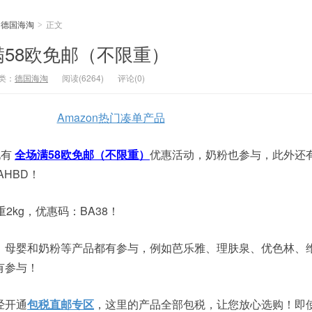
德国海淘
正文
>
58欧免邮（不限重）
类：
德国海淘
阅读(6264)
评论(0)
Amazon热门凑单产品
现有
全场满58欧免邮（不限重）
优惠活动，奶粉也参与，此外还有
HBD！
2kg，优惠码：BA38！
、母婴和奶粉等产品都有参与，例如芭乐雅、理肤泉、优色林、
有参与！
经开通
包税直邮专区
，这里的产品全部包税，让您放心选购！即