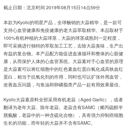
截止日期：北京时间 2019年08月15日14点59分
本款为Kyolic的明星产品，全球畅销的大蒜精华，是一款可
支持心血管健康和免疫健康的老大蒜萃取精华。本品取材于
100%有机种植的大蒜球茎，大蒜的球茎成熟到一定程度，
即可采摘进行独特的萃取加工工艺，去除大蒜臭味，生产出
有益的复合物。本产品配方能促进血液循环和整体的心脏健
康，从而保护人体的心血管系统。大蒜素对于心血管的原理
是大蒜素可以将红细胞中的红色素血红蛋白氧化成高铁血红
蛋白，相当于抗氧化剂的作用，同时也可以扩张外周血管，
改善血压问题，与鱼油和卵磷脂类产品一起有用效果最佳。
Kyolic大蒜素原料全部采用有机老蒜（Aged Garlic），或者
翻译为老年大蒜、陈年老蒜。老蒜含有SAMC（烯丙硫醇半
胱氨酸，老蒜中的一种含硫化合物），具有强力抑制癌细胞
生长的功能，而年轻的大蒜并不含有SAMC。