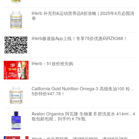
iHerb 补充剂&运动营养品8折攻略 | 2025年4月必囤清
单
iHerb极速版App上线！专享75折优惠码RZK388！
iHerb：51放价抢先购
California Gold Nutrition Omega-3 高级鱼油100 粒，
5折特价¥47.78！
Avalon Organics 阿瓦隆 生物素 B 群洗发水 414ml，4
瓶包邮包税，到手约￥79/瓶
iHerb：女生节特惠，满288元88折，满488元78折