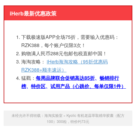
iHerb最新优惠政策
下载极速版APP全场75折，需要输入优惠码：
RZK388，每个账户仅限3次！
购物满人民币288元包邮包税直邮中国！
海淘攻略：
iHerb海淘攻略（95折优惠码
RZK388+顺丰速运）
猛戳：
每周品牌联合促销高达85折
、
畅销排行
榜
、
特价区
、
试用产品（心跳价、每单仅限1件）
未经允许不得转载：
海淘实验室
»
Kyolic 有机老蒜萃取精华胶囊（配方
100）300粒，特价约73元