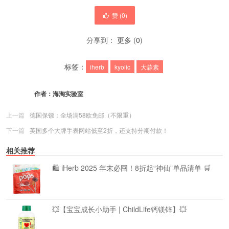
赞 (
0
)
分享到：
更多
(
0
)
标签：
iherb
kyolic
大蒜素
作者：
海淘实验室
上一篇
德国保镖：全场满58欧免邮（不限重）
下一篇
英国多个大牌手表网站低至2折，还支持分期付款！
相关推荐
🛍️ iHerb 2025 年末必囤！8折起“神仙”单品清单 🛒
💥【宝宝成长小助手 | ChildLife钙镁锌】💥