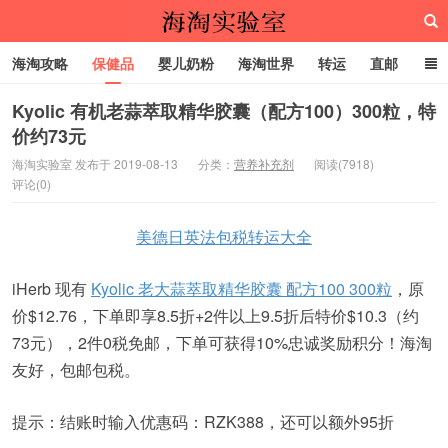
海淘攻略
保健品
婴儿奶粉
海淘世界
转运
直邮
代购服务
Kyolic 有机老蒜萃取精华胶囊（配方100）300粒，特
价约73元
海淘实验室
海淘实验室 发布于 2019-08-13
分类：
营养补充剂
阅读(7918)
评论(0)
美德日英法包税转运大全
iHerb 现有
Kyolic 老大蒜萃取精华胶囊 配方100 300粒
，原
价$12.76，下单即享8.5折+2件以上9.5折后特价$10.3（约
73元），2件0税免邮，下单可获得10%忠诚奖励积分！海淘
友好，包邮包税。
提示：结账时输入优惠码：RZK388，还可以额外95折