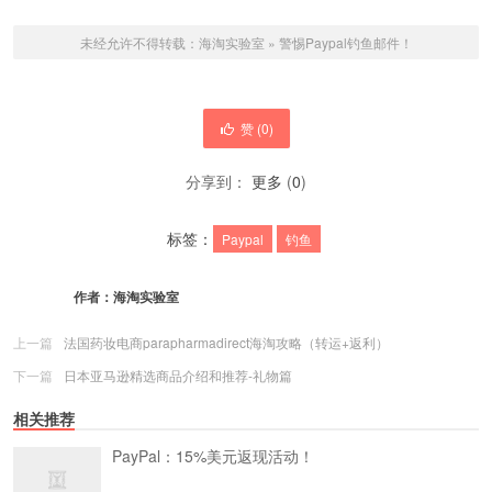
未经允许不得转载：
海淘实验室
»
警惕Paypal钓鱼邮件！
赞 (
0
)
分享到：
更多
(
0
)
标签：
Paypal
钓鱼
作者：
海淘实验室
上一篇
法国药妆电商parapharmadirect海淘攻略（转运+返利）
下一篇
日本亚马逊精选商品介绍和推荐-礼物篇
相关推荐
PayPal：15%美元返现活动！