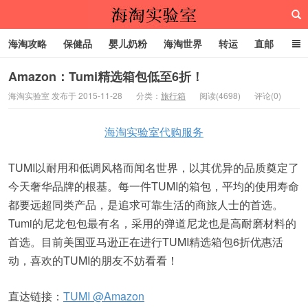
海淘攻略
保健品
婴儿奶粉
海淘世界
转运
直邮
代购服务
Amazon：Tumi精选箱包低至6折！
海淘实验室 发布于 2015-11-28
分类：
旅行箱
阅读(4698)
评论(0)
海淘实验室
海淘实验室代购服务
TUMI以耐用和低调风格而闻名世界，以其优异的品质奠定了
今天奢华品牌的根基。每一件TUMI的箱包，平均的使用寿命
都要远超同类产品，是追求可靠生活的商旅人士的首选。
Tumi的尼龙包包最有名，采用的弹道尼龙也是高耐磨材料的
首选。目前美国亚马逊正在进行TUMI精选箱包6折优惠活
动，喜欢的TUMI的朋友不妨看看！
直达链接：
TUMI @Amazon