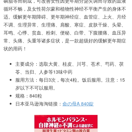
磷脂等而制成，可改善女性因更年期分泌失调而导致的血液
循环不畅，及女性荷尔蒙和植物性神经不平衡产生的身体不
适。缓解更年期障碍、更年期神经症、血管症、上火、月经
不调、生理异常、生理痛、肩酸、寒症、皮肤干燥、头晕、
耳鸣、心悸、贫血、粉刺、便秘、白带、下腹腰痛、血压异
常、头痛、头重等诸多症状，是一款超级好的缓解更年期症
状的用药！
主要成分：选取大黄、桂皮、川芎、苍术、芍药、茯
苓、当归、人参等13味中药
服用方法：每日3次，每次4粒。饭后服用。注意：15
岁以下不可以服用。
规格：840粒
日本亚马逊海淘链接：
命の母A 840錠