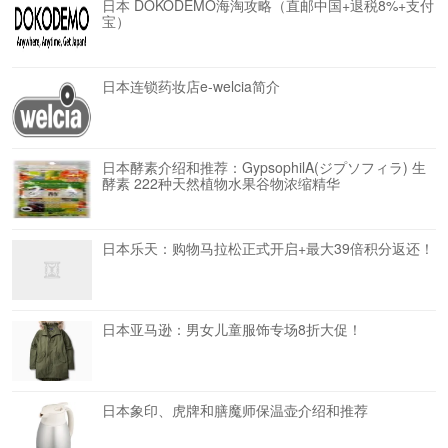
日本 DOKODEMO海淘攻略（直邮中国+退税8%+支付
宝）
日本连锁药妆店e-welcia简介
日本酵素介绍和推荐：GypsophilA(ジプソフィラ) 生
酵素 222种天然植物水果谷物浓缩精华
日本乐天：购物马拉松正式开启+最大39倍积分返还！
日本亚马逊：男女儿童服饰专场8折大促！
日本象印、虎牌和膳魔师保温壶介绍和推荐