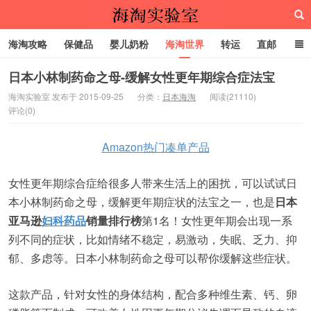
海淘攻略
保健品
婴儿奶粉
海淘世界
转运
直邮
代购服务
日本小林制药命之母-缓解女性更年期综合症法宝
海淘实验室 发布于 2015-09-25
分类：
日本海淘
阅读(21110)
评论(0)
海淘实验室
Amazon热门凑单产品
女性更年期综合症给很多人带来生活上的困扰，可以试试日
本小林制药命之母，缓解更年期症状的法宝之一，也是
日本
亚马逊
妇科药品
销量排行榜
第1名！女性更年期会出现一系
列不同的症状，比如情绪不稳定，易激动，失眠、乏力、抑
郁、多虑等。日本小林制药命之母可以帮你缓解这些症状。
这款产品，针对女性的身体结构，配合多种维生素、钙、卵