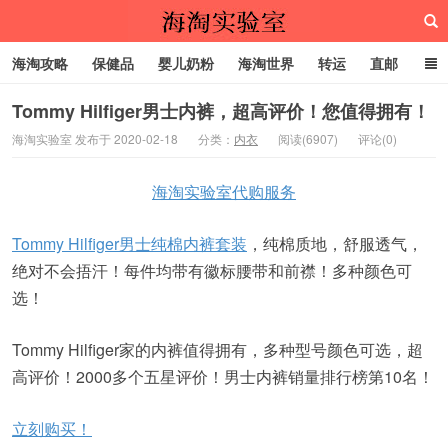
海淘攻略
保健品
婴儿奶粉
海淘世界
转运
直邮
代购服务
Tommy Hilfiger男士内裤，超高评价！您值得拥有！
海淘实验室 发布于 2020-02-18
分类：
内衣
阅读(6907)
评论(0)
海淘实验室
海淘实验室代购服务
Tommy Hilfiger男士纯棉内裤套装
，纯棉质地，舒服透气，
绝对不会捂汗！每件均带有徽标腰带和前襟！多种颜色可
选！
Tommy Hilfiger家的内裤值得拥有，多种型号颜色可选，超
高评价！2000多个五星评价！男士内裤销量排行榜第10名！
立刻购买！