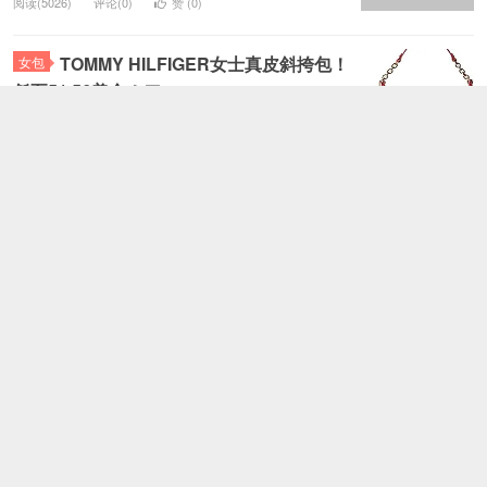
阅读(5026)
评论(0)
赞 (
0
)
TOMMY HILFIGER女士真皮斜挎包！
女包
低至51.56美金！
1
阅读(5433)
评论(0)
赞 (
0
)
Amazon：TOMMY HILFIGER
服饰鞋包
Workhorse 男款帆布邮差包特价$44.99
1
阅读(4796)
评论(0)
赞 (
0
)
Amazon：Tommy Hilfiger 汤米·
服饰鞋包
希尔费格 男士腰带 $9.99（约70元）
2
阅读(4916)
评论(0)
赞 (
0
)
TOMMY HILFIGER Elaine
服饰鞋包
Drawstring 女士双肩背包 $72.81 直邮中国
1