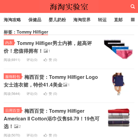
海淘攻略
保健品
婴儿奶粉
海淘世界
转运
直邮
标签：Tommy Hilfiger
代购服务
Tommy Hilfiger男士内裤，超高评
内衣
海淘实验室
价！您值得拥有！
1
阅读(6911)
评论(0)
赞 (
0
)
梅西百货：Tommy Hilfiger Logo
服饰鞋包
女士连衣裙，特价41.4美金
1
阅读(5644)
评论(0)
赞 (
0
)
梅西百货：Tommy Hilfiger
日用百货
American II Cotton浴巾仅售$8.79！19色可
选！
2
阅读(5070)
评论(0)
赞 (
0
)