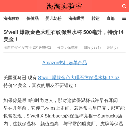
海淘攻略
保健品
婴儿奶粉
海淘世界
转运
直邮
代购服务
S’well 爆款金色大理石纹保温水杯 500毫升，特价14
美金！
海淘实验室
海淘实验室 发布于 2019-09-02
分类：
保温杯
阅读(6891)
评论(0)
Amazon热门凑单产品
美国亚马逊 现有
S’well 爆款金色大理石纹保温水杯 17 oz
，
特价14美金，喜欢的朋友不要错过！
如果你是最in的时尚达人，那对这款保温杯或许早有耳闻，
早在几年前，它便已在ins上走红。若是常去星巴克，那可能
也曾发现，S’well X Starbucks的保温杯亮相于Starbucks店
内，这款保温杯，颜值颇高，与平常的膳魔师、虎牌等保温