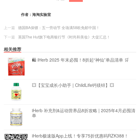
作者：
海淘实验室
上一篇
德国BA保镖：五一劳动节 全场满58欧免邮中国！
下一篇
英国The Hut旗下电商银行节《时尚和美妆》大促汇总！
相关推荐
🛍️ iHerb 2025 年末必囤！8折起“神仙”单品清单 🛒
💥【宝宝成长小助手 | ChildLife钙镁锌】💥
iHerb 补充剂&运动营养品8折攻略 | 2025年4月必囤清
单
iHerb极速版App上线！专享75折优惠码RZK388！