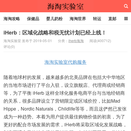
海淘攻略
保健品
婴儿奶粉
海淘世界
转运
直邮
代购服务
iHerb：区域化战略和税无忧计划已经上线！
海淘实验室 发布于 2019-05-01
分类：
iherb海淘
阅读(400712)
评论(0)
海淘实验室
海淘实验室代购服务
随着地球村的发展，越来越多的北美品牌在包括大中华地区
的当地市场进行了平台入驻，设立旗舰店、代理商或经销商
等，为了平衡 iHerb 这样全球化服务电商平台与当地经销商
的关系，很多品牌设立了营销限定或区域价控，比如Mad
Hippe，Nordic Naturals，Childlife等等，而且这俨然已发张
成为一种趋势。本着为用户提供最佳购物价值的初衷，为了
更好的配合市场发展的需求，iHerb将采取区域化发展战略，