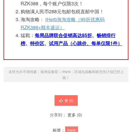
RZK388，每个账户仅限3次！
购物满人民币288元包邮包税直邮中国！
海淘攻略：
iHerb海淘攻略（95折优惠码
RZK388+顺丰速运）
猛戳：
每周品牌联合促销高达85折
、
畅销排行
榜
、
特价区
、
试用产品（心跳价、每单仅限1件）
未经允许不得转载：
海淘实验室
»
iHerb：区域化战略和税无忧计划已经上
线！
赞 (
0
)
分享到：
更多
(
0
)
标签：
iherb