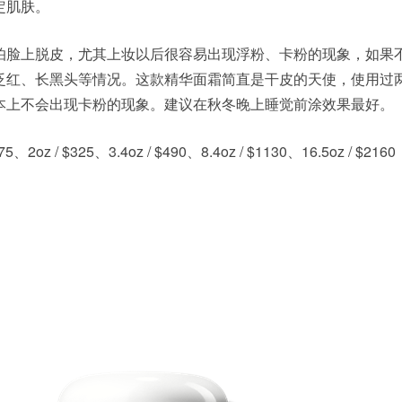
定肌肤。
怕脸上脱皮，尤其上妆以后很容易出现浮粉、卡粉的现象，如果
泛红、长黑头等情况。这款精华面霜简直是干皮的天使，使用过
本上不会出现卡粉的现象。建议在秋冬晚上睡觉前涂效果最好。
5、2oz / $325、3.4oz / $490、8.4oz / $1130、16.5oz / $2160