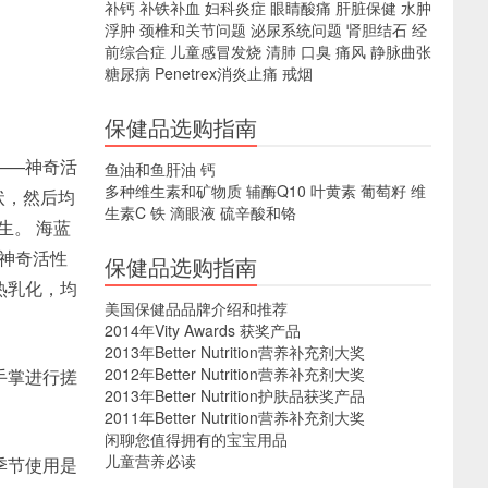
补钙
补铁补血
妇科炎症
眼睛酸痛
肝脏保健
水肿
浮肿
颈椎和关节问题
泌尿系统问题
肾胆结石
经
前综合症
儿童感冒发烧
清肺
口臭
痛风
静脉曲张
糖尿病
Penetrex消炎止痛
戒烟
保健品选购指南
——神奇活
鱼油和鱼肝油
钙
多种维生素和矿物质
辅酶Q10
叶黄素
葡萄籽
维
状，然后均
生素C
铁
滴眼液
硫辛酸和铬
生。 海蓝
醒神奇活性
保健品选购指南
热乳化，均
美国保健品品牌介绍和推荐
2014年Vity Awards 获奖产品
2013年Better Nutrition营养补充剂大奖
2012年Better Nutrition营养补充剂大奖
手掌进行搓
2013年Better Nutrition护肤品获奖产品
2011年Better Nutrition营养补充剂大奖
闲聊您值得拥有的宝宝用品
儿童营养必读
季节使用是