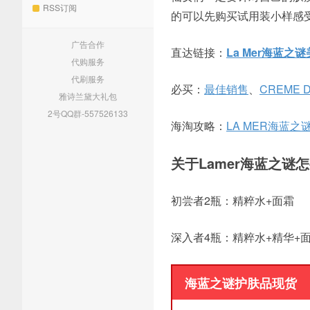
RSS订阅
的可以先购买试用装小样感
广告合作
直达链接：
La Mer海蓝之
代购服务
代刷服务
必买：
最佳销售
、
CREME 
雅诗兰黛大礼包
2号QQ群-557526133
海淘攻略：
LA MER海蓝之
关于Lamer海蓝之谜
初尝者2瓶：精粹水+面霜
深入者4瓶：精粹水+精华+
海蓝之谜护肤品现货