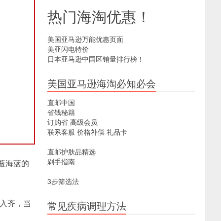
热门海淘优惠！
美国亚马逊万能优惠页面
美亚闪电特价
日本亚马逊中国区销量排行榜！
美国亚马逊海淘必知必会
直邮中国
省钱秘籍
订购省
高级会员
联系客服
价格补偿
礼品卡
直邮护肤品精选
剁手指南
瓶海蓝的
3步筛选法
的入齐，当
常见疾病调理方法