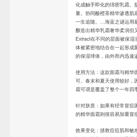
化成触手即化的绵密乳霜。
量。协同酸橙茶精华渗透肌
一生追随。
…
海蓝之谜运用最新
酿造出精华乳霜奢华柔润但
Extract在不同的层面
体被紧密地结合在一起形成
的保湿球体，由外而内迅速
使用方法：这款面霜与精华
可。春末和夏天使用较好，
霜可谓是覆盖了整个一年四
针对肤质：如果有经常冒痘
的精华面霜则很容易加重冒
效果变化：拯救痘痘肌和敏