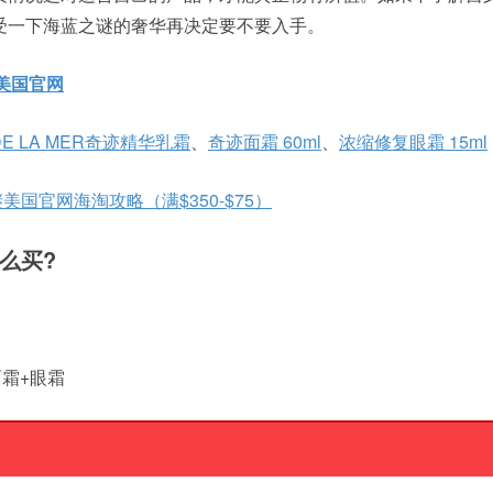
受一下海蓝之谜的奢华再决定要不要入手。
谜美国官网
DE LA MER奇迹精华乳霜
、
奇迹面霜 60ml
、
浓缩修复眼霜 15ml
谜美国官网海淘攻略（满$350-$75）
怎么买?
面霜+眼霜