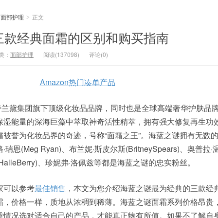
面部护理
正文
>
之谜三款经典面霜的区别和购买指南
类：
面部护理
阅读(137098)
评论(0)
Amazon热门凑单产品
雅诗兰黛集团旗下顶级化妆品品牌，同时也是全球高端奢华护肤品
保湿能量的深海巨藻中萃取神奇活性精萃，拥有强大修复再生功
霜被誉为化妆品界的奇迹，号称“面霜之王”。海蓝之谜拥有无数
(Meg Ryan)、布兰妮·斯皮尔斯(BritneySpears)、奥普拉
·贝瑞(HalleBerry)、珍妮弗·洛佩兹等都是海蓝之谜的忠实粉丝。
家可以参考
最佳销售
，本文为您介绍海蓝之谜最为经典的三款经
霜，价格一样，质地从浓稠到稀薄。海蓝之谜面霜系列价格昂贵
质情况选对适合自己的产品，才能真正物有所值。如果不了解自