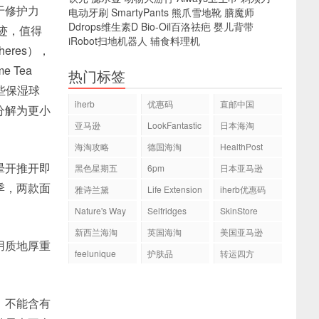
于修护力
电动牙刷
SmartyPants
熊爪雪地靴
膳魔师
Ddrops维生素D
Bio-Oil百洛祛疤
婴儿背带
迹，值得
iRobot扫地机器人
辅食料理机
eres），
 Tea
热门标签
些保湿球
iherb
优惠码
直邮中国
分解为更小
亚马逊
LookFantastic
日本海淘
海淘攻略
德国海淘
HealthPost
晕开推开即
黑色星期五
6pm
日本亚马逊
季，两款面
雅诗兰黛
Life Extension
iherb优惠码
Nature's Way
Selfridges
SkinStore
新西兰海淘
英国海淘
美国亚马逊
用质地厚重
feelunique
护肤品
转运四方
，不能含有