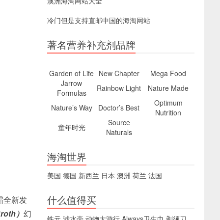
澳洲海淘网站大全
冷门但是支持直邮中国的海淘网站
著名营养补充剂品牌
Garden of Life
New Chapter
Mega Food
Jarrow
Rainbow Light
Nature Made
Formulas
Optimum
Nature’s Way
Doctor’s Best
Nutrition
Source
童年时光
Naturals
海淘世界
美国
德国
新西兰
日本
澳洲
荷兰
法国
什么值得买
霜全新发
roth）
幻
铁元
滤水壶
动物大游行
Always卫生巾
剃须刀