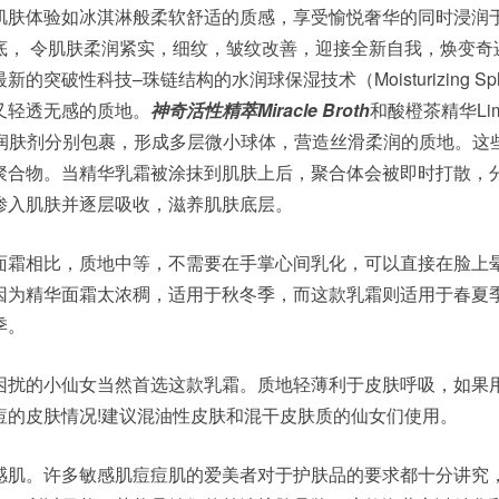
肌肤体验如冰淇淋般柔软舒适的质感，享受愉悦奢华的同时浸润
底， 令肌肤柔润紧实，细纹，皱纹改善，迎接全新自我，焕变奇
的突破性科技–珠链结构的水润球保湿技术（Moisturizing Sph
又轻透无感的质地。
神奇活性精萃Miracle Broth
和酸橙茶精华Lime
被保湿润肤剂分别包裹，形成多层微小球体，营造丝滑柔润的质地。这
聚合物。当精华乳霜被涂抹到肌肤上后，聚合体会被即时打散，
渗入肌肤并逐层吸收，滋养肌肤底层。
面霜相比，质地中等，不需要在手掌心间乳化，可以直接在脸上
因为精华面霜太浓稠，适用于秋冬季，而这款乳霜则适用于春夏
季。
困扰的小仙女当然首选这款乳霜。质地轻薄利于皮肤呼吸，如果
痘的皮肤情况!建议混油性皮肤和混干皮肤质的仙女们使用。
感肌。许多敏感肌痘痘肌的爱美者对于护肤品的要求都十分讲究