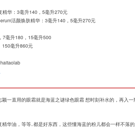
te修复精华：3毫升140，5毫升270元
ing Serum活颜焕肤精华：3毫升140，5毫升270元
，7毫升180，15毫升500
，150毫升860元
taolab
里
志颖一直用的眼霜就是海蓝之谜绿色眼霜 想时刻补水的，再入一
复精华油，等等..都是好东西，这些懂海蓝的粉儿都会一样不落