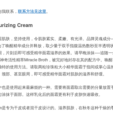
与我联系，
联系方法见这里
。
rizing Cream
湿肌肤，坚持使用，令肌肤紧实、柔嫩、有光泽。品牌灵魂成分
oth）。为了唤醒精华成分并释放，取少量于双手指腹温热数秒至半透明
周，片刻后即可感受精华面霜滋养的效果。请早晚涂抹──追随一
奇活性精萃Miracle Broth，被完好地封存在其的配方中。唤
独特的使用方法。请取两粒珍珠粒大小精华面霜于指间或掌心温
、颈部、甚至眼周，即可感受精华面霜对肌肤的滋养和舒缓。
中也是使用起来最麻烦的一种。需要将面霜取出需要的分量放置
匀涂抹于面部。这样乳化后的面霜更有利于皮肤快速吸收。
am是专为干皮或者混干皮设计的。滋养肌肤，在秋冬这种干燥的