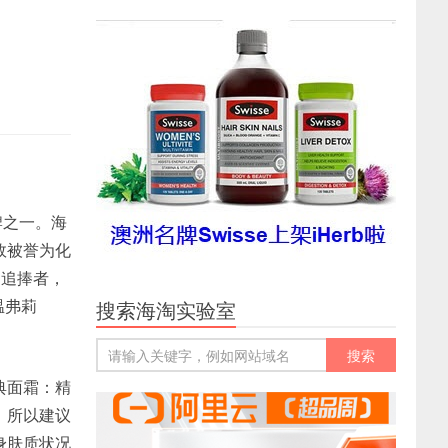
牌之一。海
效被誉为化
的追捧者，
·温弗莉
搜索海淘实验室
典面霜：精
，所以建议
身肤质状况