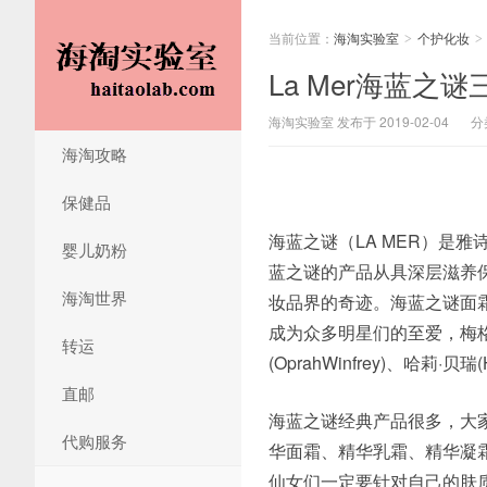
当前位置：
海淘实验室
个护化妆
>
>
La Mer海蓝
海淘实验室 发布于 2019-02-04
分
海淘攻略
保健品
海蓝之谜（LA MER）是
婴儿奶粉
蓝之谜的产品从具深层滋养
海淘世界
妆品界的奇迹。海蓝之谜面
成为众多明星们的至爱，梅格·瑞恩
转运
(OprahWinfrey)、哈莉
直邮
海蓝之谜经典产品很多，大
代购服务
华面霜、精华乳霜、精华凝
仙女们一定要针对自己的肤