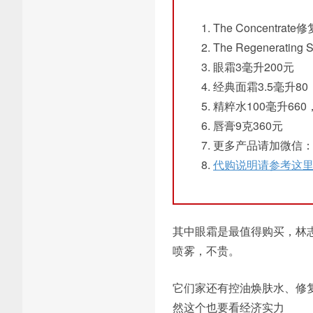
The Concentra
The Regenerat
眼霜3毫升200元
经典面霜3.5毫升80
精粹水100毫升660
唇膏9克360元
更多产品请加微信：hai
代购说明请参考这
其中眼霜是最值得购买，林
喷雾，不贵。
它们家还有控油焕肤水、修
然这个也要看经济实力