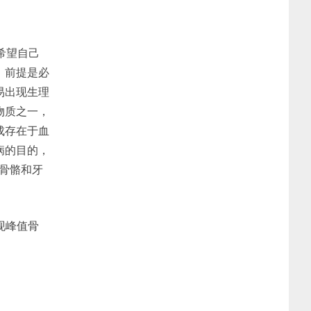
希望自己
，前提是必
易出现生理
物质之一，
成存在于血
病的目的，
进骨骼和牙
现峰值骨