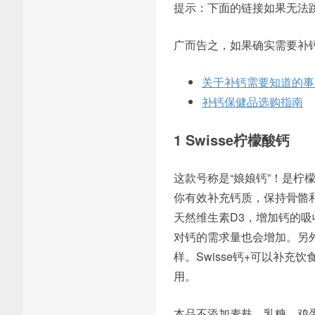
提示：下面的链接如果无法
广而告之，如果确实需要补
关于补钙需要知道的事
补钙保健品选购指南
1 Swisse柠檬酸钙
这款号称是“娘娘钙”！是柠檬
你有效补充钙质，保持骨骼和
天然维生素D3，增加钙的吸收
对钙的需求量也会增加。另
样。Swisse钙+可以补
用。
本品不添加麦麸、乳糖、鸡