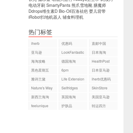
电动牙刷
SmartyPants
熊爪雪地靴
膳魔师
Ddrops维生素D
Bio-Oil百洛祛疤
婴儿背带
iRobot扫地机器人
辅食料理机
热门标签
iherb
优惠码
直邮中国
亚马逊
LookFantastic
日本海淘
海淘攻略
德国海淘
HealthPost
黑色星期五
6pm
日本亚马逊
雅诗兰黛
Life Extension
iherb优惠码
Nature's Way
Selfridges
SkinStore
新西兰海淘
英国海淘
美国亚马逊
feelunique
护肤品
转运四方