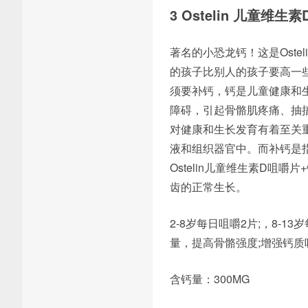
3 Ostelin 儿童维生
著名的小恐龙钙！这是Ost
的孩子比别人的孩子要高一
须要补钙，钙是儿童健康和
障碍，引起骨骼肌疼痛、抽
对健康和生长发育有着至关
液和组织器官中。而补钙是
Ostelin儿童维生素D
齿的正常生长。
2-8岁每日咀嚼2片;，8-
量，提高骨骼强度;增强钙
含钙量：300MG