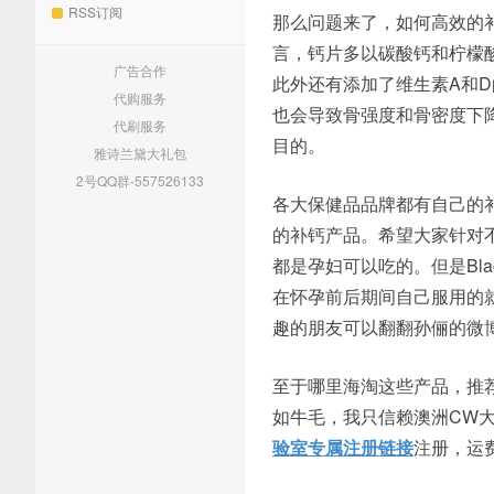
RSS订阅
那么问题来了，如何高效的
言，钙片多以碳酸钙和柠檬
广告合作
此外还有添加了维生素A和
代购服务
也会导致骨强度和骨密度下
代刷服务
目的。
雅诗兰黛大礼包
2号QQ群-557526133
各大保健品品牌都有自己的补钙产
的补钙产品。希望大家针对不同
都是孕妇可以吃的。但是Bl
在怀孕前后期间自己服用的就
趣的朋友可以翻翻孙俪的微
至于哪里海淘这些产品，推
如牛毛，我只信赖澳洲CW大
验室专属注册链接
注册，运