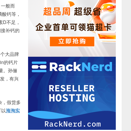
。一般而
磷酸钙等，
素D不足，
间接补钙的
这三个大品牌
in的钙片
过量。孙俪
脱发，有兴
杂，假货多
可以
海淘实