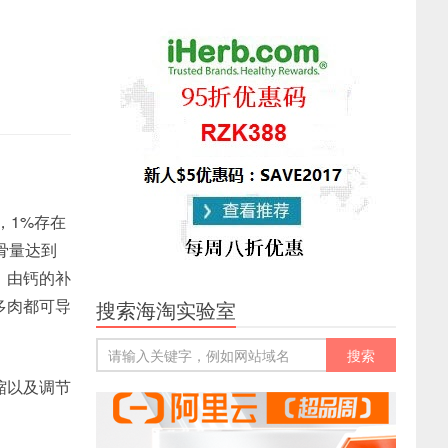
，1%存在
骨量达到
，由钙的补
多肉都可导
搜索海淘实验室
缩以及调节