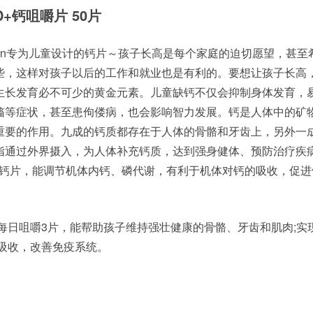
素D+钙咀嚼片 50片
elin专为儿童设计的钙片～孩子长高是每个家庭的迫切愿望，甚至
些，这样对孩子以后的工作和就业也是有利的。要想让孩子长高
生长发育必不可少的黄金元素。儿童缺钙不仅会抑制身体发育，
搐等症状，甚至患佝偻病，也会影响智力发展。钙是人体中的矿
重要的作用。九成的钙质都存在于人体的骨骼和牙齿上，另外一
指通过外界摄入，为人体补充钙质，达到强身健体、预防治疗疾
咀嚼片+钙片，能调节机体内钙、磷代谢，有利于机体对钙的吸收，促
13岁每日咀嚼3片，能帮助孩子维持强壮健康的骨骼、牙齿和肌肉;实
质吸收，改善免疫系统。