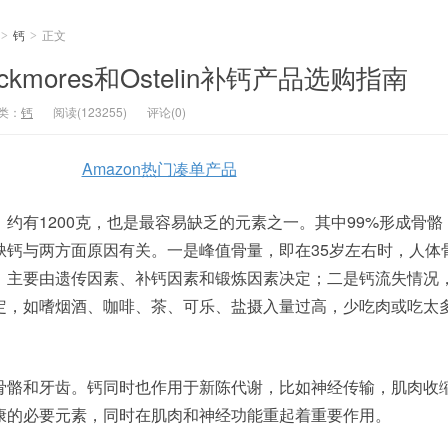
钙
正文
>
>
ackmores和Ostelin补钙产品选购指南
类：
钙
阅读(123255)
评论(0)
Amazon热门凑单产品
约有1200克，也是最容易缺乏的元素之一。其中99%形成骨骼
缺钙与两方面原因有关。一是峰值骨量，即在35岁左右时，人体
，主要由遗传因素、补钙因素和锻炼因素决定；二是钙流失情况
定，如嗜烟酒、咖啡、茶、可乐、盐摄入量过高，少吃肉或吃太
骨骼和牙齿。钙同时也作用于新陈代谢，比如神经传输，肌肉收
康的必要元素，同时在肌肉和神经功能重起着重要作用。