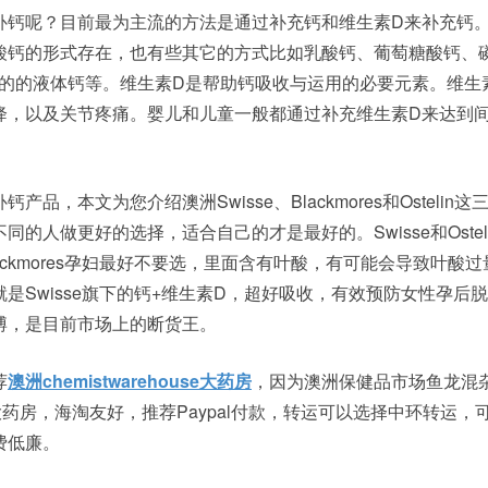
补钙呢？目前最为主流的方法是通过补充钙和维生素D来补充钙
酸钙的形式存在，也有些其它的方式比如乳酸钙、葡萄糖酸钙、
D的的液体钙等。维生素D是帮助钙吸收与运用的必要元素。维生
降，以及关节疼痛。婴儿和儿童一般都通过补充维生素D来达到
品，本文为您介绍澳洲Swisse、Blackmores和Ostelin
的人做更好的选择，适合自己的才是最好的。Swisse和Ostel
ackmores孕妇最好不要选，里面含有叶酸，有可能会导致叶酸
是Swisse旗下的钙+维生素D，超好吸收，有效预防女性孕后
博，是目前市场上的断货王。
荐
澳洲chemistwarehouse大药房
，因为澳洲保健品市场鱼龙混
药房，海淘友好，推荐Paypal付款，转运可以选择中环转运，
费低廉。