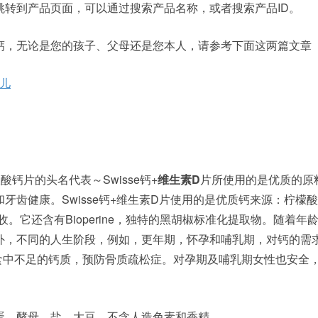
跳转到产品页面，可以通过搜索产品名称，或者搜索产品ID。
钙，无论是您的孩子、父母还是您本人，请参考下面这两篇文章
儿
酸钙片的头名代表～Swisse钙+
维生素D
片所使用的是优质的原
牙齿健康。Swisse钙+维生素D片使用的是优质钙来源：柠檬
。它还含有Bioperine，独特的黑胡椒标准化提取物。随着年
外，不同的人生阶段，例如，更年期，怀孕和哺乳期，对钙的需
充饮食中不足的钙质，预防骨质疏松症。对孕期及哺乳期女性也安全
蛋、酵母、盐、大豆。不含人造色素和香精。