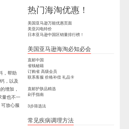
热门海淘优惠！
美国亚马逊万能优惠页面
美亚闪电特价
日本亚马逊中国区销量排行榜！
美国亚马逊海淘必知必会
直邮中国
省钱秘籍
订购省
高级会员
料，帮助
联系客服
价格补偿
礼品卡
酸钙，以及
龄的增加，
直邮护肤品精选
剁手指南
求量也不一
，可放心服
3步筛选法
常见疾病调理方法