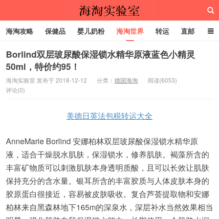
海淘攻略
保健品
婴儿奶粉
海淘世界
转运
直邮
代购服务
Borlind双层玻尿酸保湿锁水精华原液蓝色小精灵
50ml，特价约95！
海淘实验室
海淘实验室 发布于 2018-12-12
分类：
德国海淘
阅读(6053)
评论(0)
美德日英法包税转运大全
AnneMarie Borlind 安娜柏林双层玻尿酸保湿锁水精华原
液，适合干燥脱水肌肤，保湿锁水，修养肌肤。褐藻所含的
丰富矿物质可以刺激肌肤本身透明质酸，且可以长效让肌肤
保持充分的含水量。银耳所含的丰富胶质与人体皮肤本身的
胶原蛋白很接近，容易被皮肤吸收。复合芦荟提取物和安娜
柏林来自黑森林地下165m的深泉水，深层补水当然效果相当