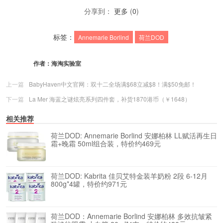
分享到：
更多
(
0
)
标签：
Annemarie Borlind
荷兰DOD
作者：
海淘实验室
上一篇
BabyHaven中文官网：双十二全场满$68立减$8！满$50免邮！
下一篇
La Mer 海蓝之谜炫亮系列四件套，补货1870港币（￥1648）
相关推荐
荷兰DOD: Annemarie Borlind 安娜柏林 LL赋活再生日
霜+晚霜 50ml组合装，特价约469元
荷兰DOD: Kabrita 佳贝艾特金装羊奶粉 2段 6-12月
800g*4罐，特价约971元
荷兰DOD：Annemarie Borlind 安娜柏林 多效抗皱紧