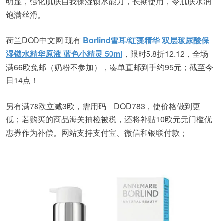
明显，强化肌肤自我保湿锁水能力，长期使用，令肌肤水润
饱满丝滑。
荷兰DOD中文网 现有
Borlind雪耳/红藻精华 双层玻尿酸保
湿锁水精华原液 蓝色小精灵 50ml
，限时5.8折12.12，全场
满66欧免邮（奶粉不参加），凑单直邮到手约95元；截至今
日14点！
另有满78欧立减3欧，需用码：DOD783，使价格做到更
低；若购买的商品海关抽检被税，还将补贴10欧元无门槛优
惠券作为补偿。网站支持支付宝、微信和银联付款；