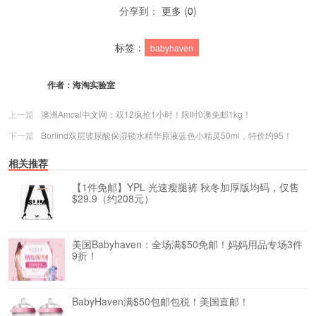
分享到：
更多
(
0
)
标签：
babyhaven
作者：
海淘实验室
上一篇
澳洲Amcal中文网：双12疯抢1小时！限时0澳免邮1kg！
下一篇
Borlind双层玻尿酸保湿锁水精华原液蓝色小精灵50ml，特价约95！
相关推荐
【1件免邮】YPL 光速瘦腿裤 秋冬加厚版均码，仅售
$29.9（约208元）
美国Babyhaven：全场满$50免邮！妈妈用品专场3件
9折！
BabyHaven满$50包邮包税！美国直邮！