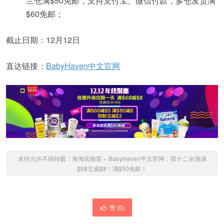
兰仓满$50免邮，支持支付宝、微信付款，多仓发货满
$60免邮；
截止日期：12月12日
直达链接：
BabyHaven中文官网
未经允许不得转载：
海淘实验室
»
BabyHaven中文官网：双十二全场满
$68立减$8！满$50免邮！
赞 (
0
)