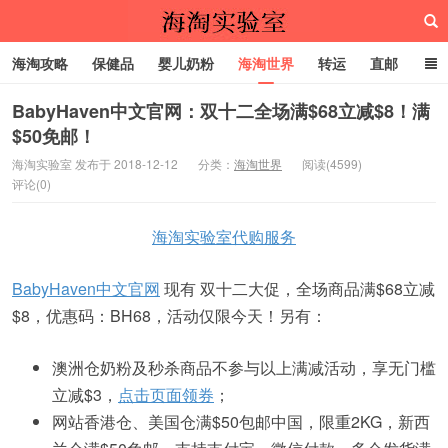
海淘攻略
保健品
婴儿奶粉
海淘世界
转运
直邮
代购服务
BabyHaven中文官网：双十二全场满$68立减$8！满
$50免邮！
海淘实验室
海淘实验室 发布于 2018-12-12
分类：
海淘世界
阅读(4599)
评论(0)
海淘实验室代购服务
BabyHaven中文官网
现有 双十二大促，全场商品满$68立减
$8，优惠码：BH68，活动仅限今天！另有：
澳洲仓奶粉及秒杀商品不参与以上满减活动，享无门槛
立减$3，
点击页面领券
；
网站香港仓、美国仓满$50包邮中国，限重2KG，新西