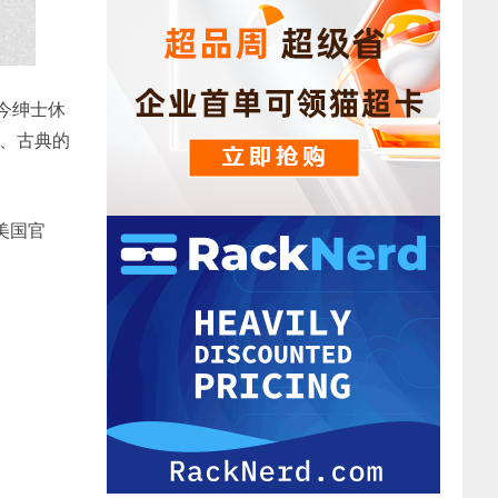
了当今绅士休
感、古典的
美国官