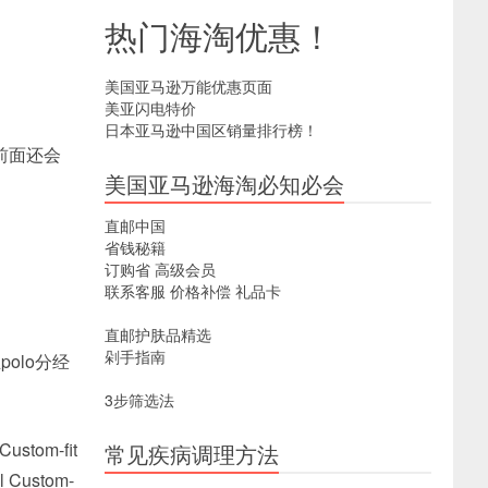
热门海淘优惠！
美国亚马逊万能优惠页面
美亚闪电特价
日本亚马逊中国区销量排行榜！
版型前面还会
美国亚马逊海淘必知必会
直邮中国
省钱秘籍
订购省
高级会员
联系客服
价格补偿
礼品卡
直邮护肤品精选
剁手指南
olo分经
3步筛选法
om-fit
常见疾病调理方法
ustom-