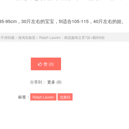
85-95cm，30斤左右的宝宝，5t适合105-115，40斤左右的娃。
许不得转载：
海淘实验室
»
Ralph Lauren：精选服饰立享7折+额外6折
赞 (
0
)
分享到：
更多
(
0
)
标签：
Ralph Lauren
优惠码