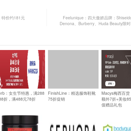
特价约181元
Feelunique：四大傲娇品牌：Shiseido
Denona、Burberry、Huda Beauty
Herb：女生节特惠，满288
FinishLine：精选服饰鞋靴
Macys梅西百
88折，满488元78折
75折促销
额外7折+美妆8
值赠品礼包