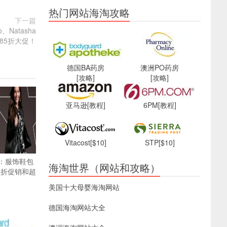
热门网站海淘攻略
下一篇
、Natasha
限时85折大促！
德国BA药房
澳洲PO药房
[攻略]
[攻略]
亚马逊
[教程]
6PM
[教程]
Vitacost
[$10]
STP
[$10]
货：服饰鞋包
海淘世界（网站和攻略）
5折促销和超
美国十大母婴海淘网站
德国海淘网站大全