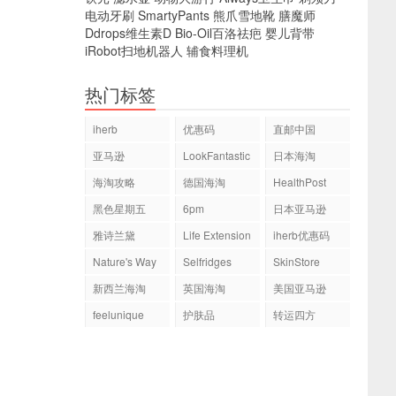
电动牙刷
SmartyPants
熊爪雪地靴
膳魔师
Ddrops维生素D
Bio-Oil百洛祛疤
婴儿背带
iRobot扫地机器人
辅食料理机
热门标签
iherb
优惠码
直邮中国
亚马逊
LookFantastic
日本海淘
海淘攻略
德国海淘
HealthPost
黑色星期五
6pm
日本亚马逊
雅诗兰黛
Life Extension
iherb优惠码
Nature's Way
Selfridges
SkinStore
新西兰海淘
英国海淘
美国亚马逊
feelunique
护肤品
转运四方