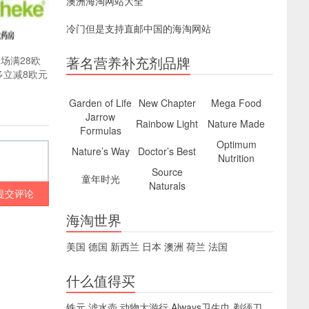
澳洲海淘网站大全
冷门但是支持直邮中国的海淘网站
著名营养补充剂品牌
场满28欧
多立减8欧元
Garden of Life
New Chapter
Mega Food
Jarrow
Rainbow Light
Nature Made
Formulas
Optimum
Nature’s Way
Doctor’s Best
Nutrition
Source
童年时光
Naturals
提交评论
海淘世界
美国
德国
新西兰
日本
澳洲
荷兰
法国
什么值得买
铁元
滤水壶
动物大游行
Always卫生巾
剃须刀