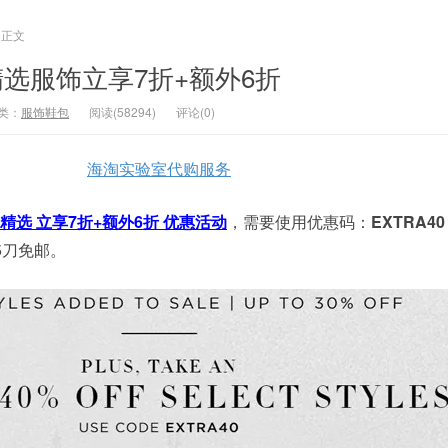
正文
en：精选服饰立享7折+额外6折
类：
服饰鞋包
阅读(58294)
评论(0)
海淘实验室代购服务
精选 立享7折+额外6折 优惠活动
，需要使用优惠码：
EXTRA40
5刀免邮。