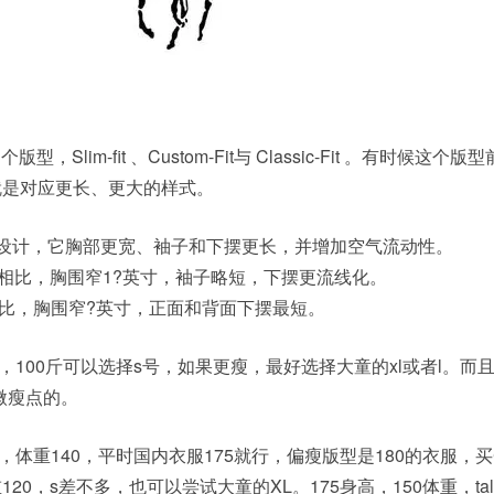
分为3个版型，Slim-fit 、Custom-Fit与 Classic-Fit 。有时候这个
词，就是对应更长、更大的样式。
是最原始的设计，它胸部更宽、袖子和下摆更长，并增加空气流动性。
ssic-fit相比，胸围窄1?英寸，袖子略短，下摆更流线化。
om-fit相比，胸围窄?英寸，正面和背面下摆最短。
身高，100斤可以选择s号，如果更瘦，最好选择大童的xl或者l。而且p
微瘦点的。
5，体重140，平时国内衣服175就行，偏瘦版型是180的衣服，买Cust
120，s差不多，也可以尝试大童的XL。175身高，150体重，tall C