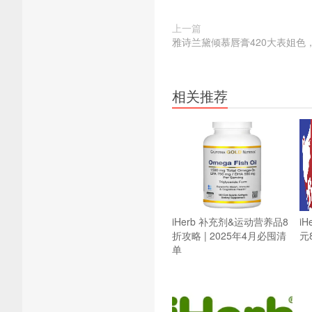
上一篇
雅诗兰黛倾慕唇膏420大表姐色，
相关推荐
iHerb 补充剂&运动营养品8
i
折攻略 | 2025年4月必囤清
元
单