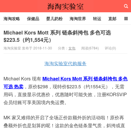
海淘攻略
保健品
婴儿奶粉
海淘世界
转运
直邮
代购服务
Michael Kors Mott 系列 链条斜挎包 多色可选
$223.5（约1,554元）
海淘实验室
海淘实验室 发布于 2018-11-30
分类：
女包
阅读(6784)
评论(0)
海淘实验室代购服务
Michael Kors 现有
Michael Kors Mott 系列 链条斜挎包 多色
可选 热卖
，原价$298，现特价$223.5（约1554元），无需
用码，直接显示优惠价，优惠随时可能失效，注册KORSVIP
会员结账可享美国境内免运费。
MK 家又难得的开启了全场正价款额外折的活动啦！原价再
叠额外折也是划算的呢！这款的金色链条显气质，斜挎或直