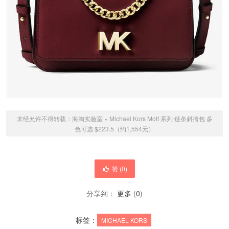
未经允许不得转载：
海淘实验室
»
Michael Kors Mott 系列 链条斜挎包 多
色可选 $223.5（约1,554元）
赞 (
0
)
分享到：
更多
(
0
)
标签：
MICHAEL KORS