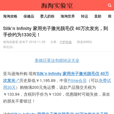
海淘攻略
保健品
婴儿奶粉
海淘世界
转运
直邮
代购服务
Silk’n Infinity 家用光子激光脱毛仪 40万次发光，到
手价约为1330元！
海淘实验室
海淘实验室 发布于 2018-11-29
分类：
个护化妆
阅读(6966)
评论(0)
美德日英法包税转运大全
亚马逊海外购 现有
Silk’n Infinity 家用光子激光脱毛仪 40万
次发光↗
历史新低
￥1,195.89
，中亚
Prime会员
（可以
免费试
用30天
）购物满200元免运费，该款产品预交关税为
￥133.94，含税到手价为￥1330，优惠随时可能失效，喜欢
的朋友不要错过！