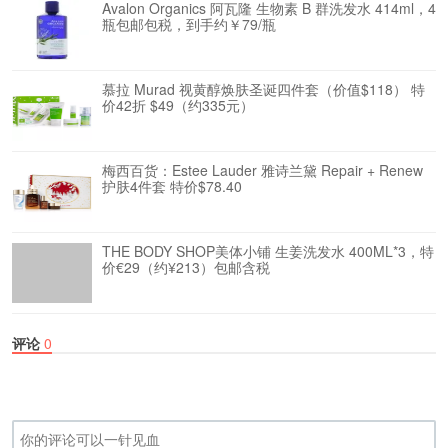
Avalon Organics 阿瓦隆 生物素 B 群洗发水 414ml，4
瓶包邮包税，到手约￥79/瓶
慕拉 Murad 视黄醇焕肤圣诞四件套（价值$118） 特
价42折 $49（约335元）
梅西百货：Estee Lauder 雅诗兰黛 Repair + Renew
护肤4件套 特价$78.40
THE BODY SHOP美体小铺 生姜洗发水 400ML*3，特
价€29（约¥213）包邮含税
评论
0