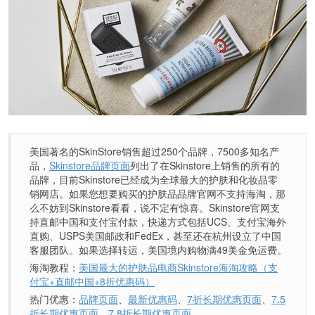
美国著名的SkinStore销售超过250个品牌，7500多知名产
品，
Skinstore品牌页面
列出了在Skinstore上销售的所有的
品牌，目前Skinstore已经成为全球最大的护肤和化妆品零
销网店。如果您想要购买的护肤品品牌官网不支持海淘，那
么不妨到Skinstore看看，说不定有惊喜。Skinstore官网支
持直邮中国和支付宝付款，快递方式包括UCS、支付宝海外
直购、USPS美国邮政和FedEx，甚至还在杭州设立了中国
客服团队。如果选择转运，美国境内购物满49美金免运费。
海淘教程：
美国最大的护肤品电商Skinstore海淘攻略（支
付宝+直邮中国+8折优惠码）
热门优惠：
品牌页面
、
最新优惠码
、
7折长期优惠页面
、
7.5
折长期优惠页面
、
7.8折长期优惠页面