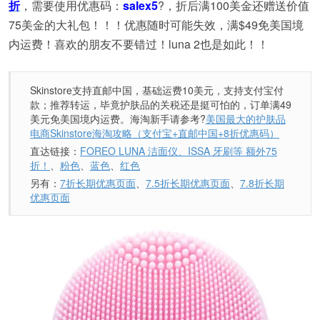
折
，需要使用优惠码：
salex5
?，折后满100美金还赠送价值
75美金的大礼包！！！优惠随时可能失效，满$49免美国境
内运费！喜欢的朋友不要错过！luna 2也是如此！！
Skinstore支持直邮中国，基础运费10美元，支持支付宝付
款；推荐转运，毕竟护肤品的关税还是挺可怕的，订单满49
美元免美国境内运费。海淘新手请参考?
美国最大的护肤品
电商Skinstore海淘攻略（支付宝+直邮中国+8折优惠码）
直达链接：
FOREO LUNA 洁面仪、ISSA 牙刷等 额外75
折！
、
粉色
、
蓝色
、
红色
另有：
7折长期优惠页面
、
7.5折长期优惠页面
、
7.8折长期
优惠页面