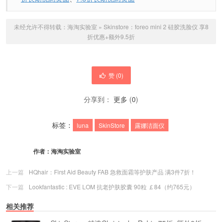
未经允许不得转载：
海淘实验室
»
Skinstore：foreo mini 2 硅胶洗脸仪 享8
折优惠+额外9.5折
赞 (
0
)
分享到：
更多
(
0
)
标签：
luna
SkinStore
露娜洁面仪
作者：
海淘实验室
上一篇
HQhair：First Aid Beauty FAB 急救面霜等护肤产品 满3件7折！
下一篇
Lookfantastic : EVE LOM 抗老护肤胶囊 90粒 ￡84（约765元）
相关推荐