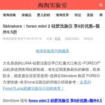
海淘攻略
保健品
婴儿奶粉
海淘世界
转运
直邮
代购服务
Skinstore：foreo mini 2 硅胶洗脸仪 享8折优惠+额
外9.5折
海淘实验室
海淘实验室 发布于 2018-10-16
分类：
彩妆
阅读(6422)
评论(0)
海淘实验室代购服务
大名鼎鼎的LUNA 硅胶洁面仪早已红遍大江南北~FOREO产
品机身使用医用硅胶制成，省去定期更换刷头的麻烦，机体
防水，能直接在浴室里使用~选择在Skinstore 购买 FOREO
方便快捷~有关luna洁面仪的详细介绍请参考：
全系列
Foreo?Luna露娜洁面仪介绍和推荐！
SkinStore 现有
foreo mini 2 硅胶洗脸仪 享8折优惠+额外9.5