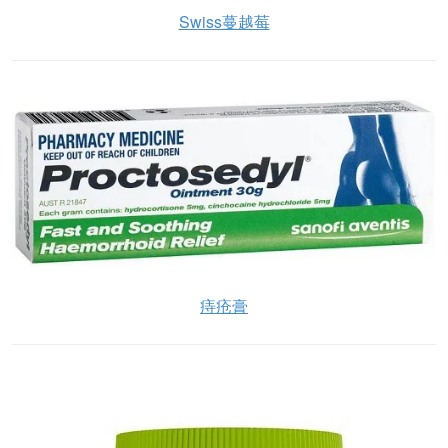
Swiss蔓越莓
痔疮膏