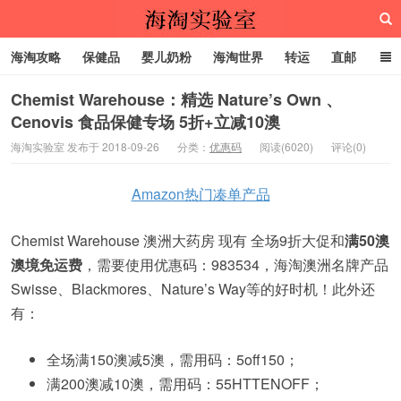
海淘攻略
保健品
婴儿奶粉
海淘世界
转运
直邮
代购服务
Chemist Warehouse：精选 Nature’s Own 、
Cenovis 食品保健专场 5折+立减10澳
海淘实验室
海淘实验室 发布于 2018-09-26
分类：
优惠码
阅读(6020)
评论(0)
Amazon热门凑单产品
Chemist Warehouse 澳洲大药房 现有 全场9折大促和
满50澳
澳境免运费
，需要使用优惠码：983534，海淘澳洲名牌产品
Swisse、Blackmores、Nature’s Way等的好时机！此外还
有：
全场满150澳减5澳，需用码：5off150；
满200澳减10澳，需用码：55HTTENOFF；