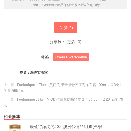
Own 、Cenovis 食品保健专场 5折+立减10澳
赞 (
0
)
分享到：
更多
(
0
)
标签：
ChemistWarehouse
作者：
海淘实验室
上一篇
Feelunique：Elemis艾丽美 限量版骨胶原海洋面霜 100ml，买3免1，
仅售约657元
下一篇
Feelunique : 8折！NIOD 抗氧化防晒精华 SPF30 30ml ￡20（约179
元）
相关推荐
最值得海淘的20种澳洲保健品!吐血推荐!