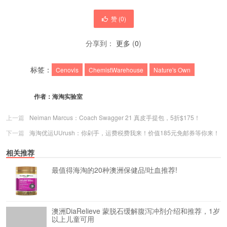
赞 (
0
)
分享到：
更多
(
0
)
标签：
Cenovis
ChemistWarehouse
Nature's Own
作者：
海淘实验室
上一篇
Neiman Marcus：Coach Swagger 21 真皮手提包，5折$175！
下一篇
海淘优运UUrush：你剁手，运费税费我来！价值185元免邮券等你来！
相关推荐
最值得海淘的20种澳洲保健品!吐血推荐!
澳洲DiaRelieve 蒙脱石缓解腹泻冲剂介绍和推荐，1岁
以上儿童可用