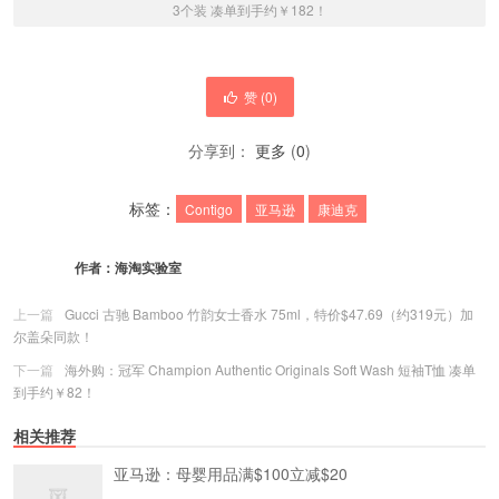
3个装 凑单到手约￥182！
赞 (
0
)
分享到：
更多
(
0
)
标签：
Contigo
亚马逊
康迪克
作者：
海淘实验室
上一篇
Gucci 古驰 Bamboo 竹韵女士香水 75ml，特价$47.69（约319元）加
尔盖朵同款！
下一篇
海外购：冠军 Champion Authentic Originals Soft Wash 短袖T恤 凑单
到手约￥82！
相关推荐
亚马逊：母婴用品满$100立减$20