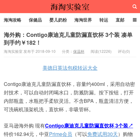
海淘攻略
保健品
婴儿奶粉
海淘世界
转运
直邮
代购服务
海外购：Contigo康迪克儿童防漏直饮杯 3个装 凑单
到手约￥182！
海淘实验室
海淘实验室 发布于 2018-09-10
分类：
保温杯
阅读(12226)
评论(0)
美德日英法包税转运大全
Contigo康迪克儿童防漏直饮杯，容量约400ml，采用自动密
封技术，可以自动封闭喝水口，防溅防漏。按下按钮，打开
内部瓶盖，水瓶把手柔软灵活。不含BPA，瓶盖清洁方便，
可洗碗机顶架机洗，直饮杯，非吸管杯。
亚马逊海外购 现有
Contigo康迪克儿童防漏直饮杯 3个装↗
特价162.94元，中亚
Prime会员
（可以
免费试用30天
）购物