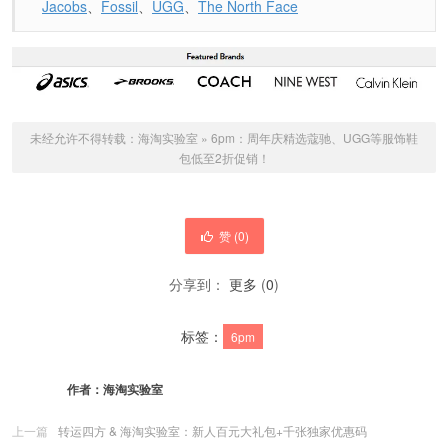
Jacobs
、
Fossil
、
UGG
、
The North Face
未经允许不得转载：
海淘实验室
»
6pm：周年庆精选蔻驰、UGG等服饰鞋
包低至2折促销！
赞 (
0
)
分享到：
更多
(
0
)
标签：
6pm
作者：
海淘实验室
上一篇
转运四方 & 海淘实验室：新人百元大礼包+千张独家优惠码