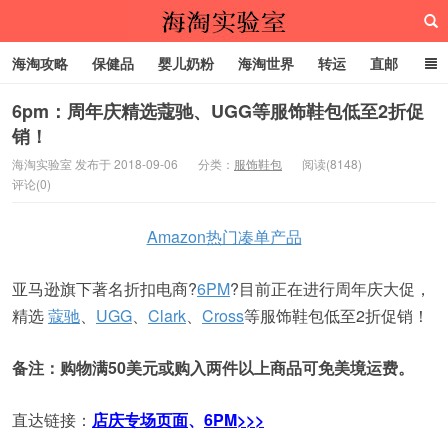
海淘攻略
保健品
婴儿奶粉
海淘世界
转运
直邮
代购服务
6pm：周年庆精选蔻驰、UGG等服饰鞋包低至2折促
销！
海淘实验室
海淘实验室 发布于 2018-09-06
分类：
服饰鞋包
阅读(8148)
评论(0)
Amazon热门凑单产品
亚马逊旗下著名折扣电商?
6PM
?目前正在进行周年庆大促，
精选
蔻驰
、
UGG
、
Clark
、
Cross
等服饰鞋包低至2折促销！
备注：购物满50美元或购入两件以上商品可免美境运费。
直达链接：
店庆专场页面
、
6PM>>>