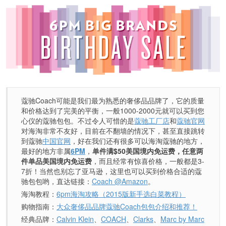
蔻驰Coach可能是我们最为熟悉的奢侈品品牌了，它的质量
和价格达到了完美的平衡，一般1000-2000元就可以买到您
心仪的蔻驰包包。不过令人可惜的是
蔻驰工厂店
和
蔻驰官网
对海淘非常不友好，目前在不翻墙的情况下，甚至直接跳转
到蔻驰
中国官网
，好在我们还有很多可以海淘蔻驰的地方，
最好的地方非属
6PM
，
单件满$50美国境内免运费，任意两
件单品美国境内免运费
，而且经常有惊喜价格，一般都是3-
7折！当然也别忘了亚马逊，这里也可以买到价格合适的蔻
驰包包哟，直达链接：
Coach @Amazon
。
海淘教程：
6pm海淘攻略（2015版新手选白菜教程）
购物指南：
大众奢侈品品牌蔻驰Coach包包介绍和推荐！
经典品牌：
Calvin Klein
、
COACH
、
Clarks
、
Marc by Marc