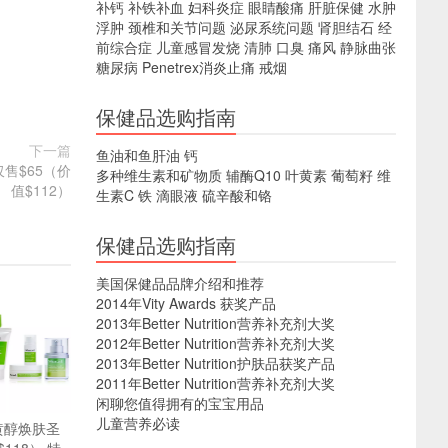
补钙
补铁补血
妇科炎症
眼睛酸痛
肝脏保健
水肿
浮肿
颈椎和关节问题
泌尿系统问题
肾胆结石
经
前综合症
儿童感冒发烧
清肺
口臭
痛风
静脉曲张
糖尿病
Penetrex消炎止痛
戒烟
保健品选购指南
下一篇
鱼油和鱼肝油
钙
，仅售$65（价
多种维生素和矿物质
辅酶Q10
叶黄素
葡萄籽
维
值$112）
生素C
铁
滴眼液
硫辛酸和铬
保健品选购指南
美国保健品品牌介绍和推荐
2014年Vity Awards 获奖产品
2013年Better Nutrition营养补充剂大奖
2012年Better Nutrition营养补充剂大奖
2013年Better Nutrition护肤品获奖产品
2011年Better Nutrition营养补充剂大奖
闲聊您值得拥有的宝宝用品
儿童营养必读
视黄醇焕肤圣