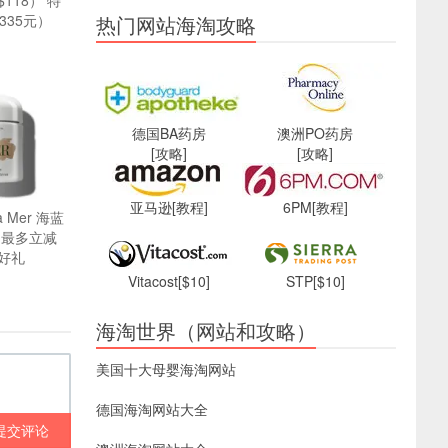
118） 特
335元）
热门网站海淘攻略
德国BA药房
澳洲PO药房
[攻略]
[攻略]
亚马逊
[教程]
6PM
[教程]
 Mer 海蓝
，最多立减
件好礼
Vitacost
[$10]
STP
[$10]
海淘世界（网站和攻略）
美国十大母婴海淘网站
德国海淘网站大全
提交评论