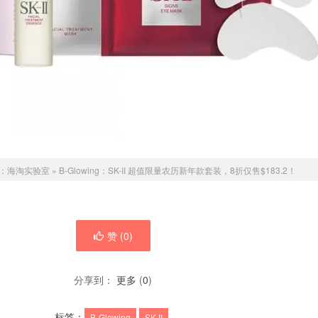
：
海淘实验室
»
B-Glowing：SK-II 超值限量农历新年款套装，8折仅售$183.2！
赞 (
0
)
分享到：
更多
(
0
)
标签：
B-Glowing
SK-II