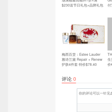
场满额最高额外7折+满
G
$230送节日礼包+品牌礼包
付
梅西百货：Estee Lauder
T
雅诗兰黛 Repair + Renew
生
护肤4件套 特价$78.40
价
评论
0