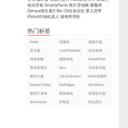
电动牙刷
SmartyPants
熊爪雪地靴
膳魔师
Ddrops维生素D
Bio-Oil百洛祛疤
婴儿背带
iRobot扫地机器人
辅食料理机
热门标签
iherb
优惠码
直邮中国
亚马逊
LookFantastic
日本海淘
海淘攻略
德国海淘
HealthPost
黑色星期五
6pm
日本亚马逊
雅诗兰黛
Life Extension
iherb优惠码
Nature's Way
Selfridges
SkinStore
新西兰海淘
英国海淘
美国亚马逊
feelunique
护肤品
转运四方