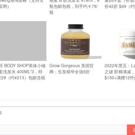
lowing海淘攻略（支持支
物素 B 群洗发水 414ml，4
诞四件套（价值$
宝哟）
瓶包邮包税，到手约￥79/
价42折 $49（约
瓶
HE BODY SHOP美体小铺
Grow Gorgeous 美国官
2022年黑五：La
姜洗发水 400ML*3，特
网：生发精华全场5折
之谜 阶梯满减
€29（约¥213）包邮含税
$150+满赠12