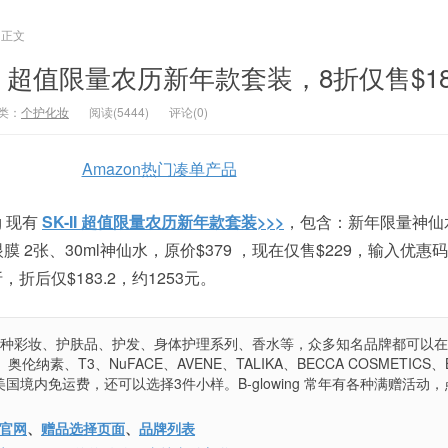
正文
SK-II 超值限量农历新年款套装，8折仅售$18
类：
个护化妆
阅读(5444)
评论(0)
Amazon热门凑单产品
g 现有
SK-II 超值限量农历新年款套装>>>
，包含：新年限量神仙水 
 2张、30ml神仙水，原价$379 ，现在仅售$229，输入优惠
折后仅$183.2，约1253元。
主要销售各种彩妆、护肤品、护发、身体护理系列、香水等，众多知名品牌都可以
奥伦纳素、T3、NuFACE、AVENE、TALIKA、BECCA COSMETICS、B
$75美国境内免运费，还可以选择3件小样。B-glowing 常年有各种满赠活动
国官网
、
赠品选择页面
、
品牌列表