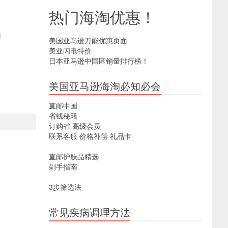
热门海淘优惠！
美国亚马逊万能优惠页面
美亚闪电特价
日本亚马逊中国区销量排行榜！
美国亚马逊海淘必知必会
直邮中国
省钱秘籍
订购省
高级会员
联系客服
价格补偿
礼品卡
直邮护肤品精选
剁手指南
3步筛选法
常见疾病调理方法