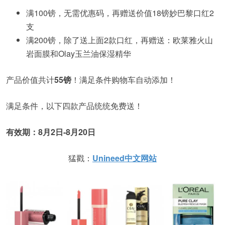
满100镑，无需优惠码，再赠送价值18镑妙巴黎口红2
支
满200镑，除了送上面2款口红，再赠送：欧莱雅火山
岩面膜和Olay玉兰油保湿精华
产品价值共计
55镑
！满足条件购物车自动添加！
满足条件，以下四款产品统统免费送！
有效期：
8
月
2
日
-8
月
20
日
猛戳：
Unineed中文网站