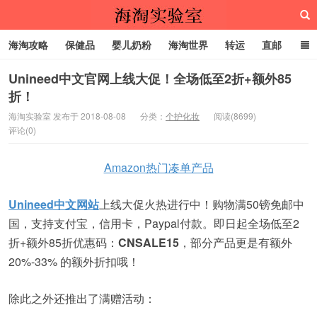
海淘攻略
保健品
婴儿奶粉
海淘世界
转运
直邮
代购服务
Unineed中文官网上线大促！全场低至2折+额外85
折！
海淘实验室
海淘实验室 发布于 2018-08-08
分类：
个护化妆
阅读(8699)
评论(0)
Amazon热门凑单产品
Unineed中文网站
上线大促火热进行中！购物满50镑免邮中
国，支持支付宝，信用卡，Paypal付款。即日起全场低至2
折+额外85折优惠码：
CNSALE15
，部分产品更是有额外
20%-33% 的额外折扣哦！
除此之外还推出了满赠活动：