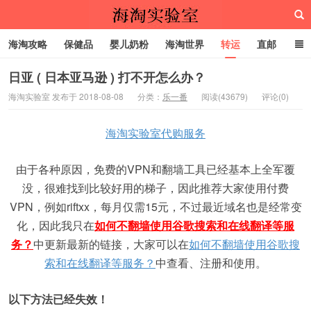
海淘攻略
保健品
婴儿奶粉
海淘世界
转运
直邮
代购服务
日亚 ( 日本亚马逊 ) 打不开怎么办？
海淘实验室 发布于 2018-08-08
分类：
乐一番
阅读(43679)
评论(0)
海淘实验室
海淘实验室代购服务
由于各种原因，免费的VPN和翻墙工具已经基本上全军覆
没，很难找到比较好用的梯子，因此推荐大家使用付费
VPN，例如riftxx，每月仅需15元，不过最近域名也是经常变
化，因此我只在
如何不翻墙使用谷歌搜索和在线翻译等服
务？
中更新最新的链接，大家可以在
如何不翻墙使用谷歌搜
索和在线翻译等服务？
中查看、注册和使用。
以下方法已经失效！