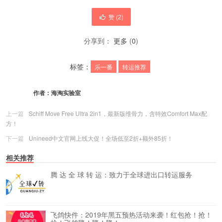
赞 (
2
)
分享到：
更多
(
0
)
标签：
乐一番
转运推荐
作者：
海淘实验室
上一篇
Schiff Move Free Ultra 2in1，最新版维骨力，含特效Comfort Max配
方！
下一篇
Unineed中文官网上线大促！全场低至2折+额外85折！
相关推荐
腾 达 全 球 转 运：致力于全球进出口转运服务
飞鸽快件：2019年黑五预热活动来袭！红包抢！抢！