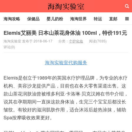
海淘攻略
保健品
婴儿奶粉
海淘世界
转运
直邮
代购服务
Elemis艾丽美 日本山茶花身体油 100ml，特价191元
海淘实验室 发布于 2018-06-17
分类：
个护化妆
阅读(7035)
评论(0)
海淘实验室
海淘实验室代购服务
Elemis是创立于1989年的英国水疗护理品牌，为专业的水疗
机构、美容沙龙提供产品，目前也在各大零售渠道出售。这
款山茶花润肤油曾被维多利亚·卡洛琳·贝克汉姆在书中介绍，
说其在孕期期间一直抹这款身体油，生完三个宝宝后都没长
皱纹。有较好的滋润肌肤作用，适合沐浴后趁热涂抹，辅助
Spa按摩吸收效果更好。