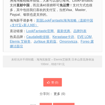
洲海淘被税概率很低，大家可以放心海淘。LookFantastic
支持
直邮中国
，而且满40英镑即可
免运费
！支付方式也很
多，其中包括我们喜欢的支付宝，当然Visa、Master、
Paypal、银联也是支持的。
海淘新手请参考：
英国LookFantastic海淘攻略（直邮中国
+支付宝+新人9折）
直达链接：
LookFantastic官网
、
最新优惠
、
品牌列表
热卖品牌：
Caudalie欧缇丽
、
Kerastase卡诗
、
EVE LOM
、
Elemis 艾丽美
、
Jurlique 茱莉蔻
、
Omorovicza
、
Foreo 露
娜洁面仪
未经允许不得转载：
海淘实验室
»
Elemis艾丽美 日本山茶花身体油
100ml，特价191元
赞 (
0
)
分享到：
更多
(
0
)