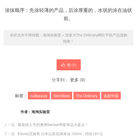
涂抹顺序：先涂轻薄的产品，后涂厚重的，水状的涂在油状
前。
未经允许不得转载：
海淘实验室
»
加拿大The Ordinary网红平价产品选购
指南！
赞 (
1
)
分享到：
更多
(
0
)
标签：
cultbeauty
SkinStore
The Ordinary
直邮中国
作者：
海淘实验室
上一篇
最值得入手的澳洲Swisse明星单品大盘点！
下一篇
Elemis艾丽美 日本山茶花身体油 100ml，特价191元