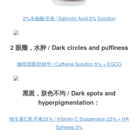
2%水杨酸溶液 / Salicylic Acid 2% Solution
2 眼圈，水肿 / Dark circles and puffiness
咖啡因眼部精华 / Caffeine Solution 5% + EGCG
黑斑，肤色不均 / Dark spots and
hyperpigmentation：
维生素C悬浮液23％ / Vitamin C Suspension 23% + HA
Spheres 2%