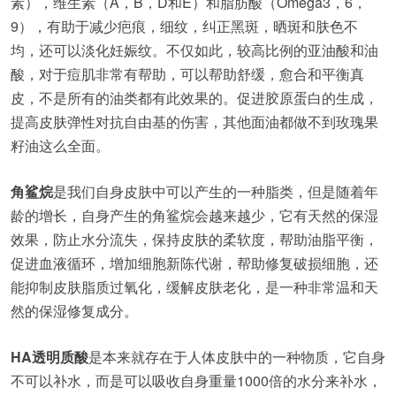
素），维生素（A，B，D和E）和脂肪酸（Omega3，6，
9），有助于减少疤痕，细纹，纠正黑斑，晒斑和肤色不
均，还可以淡化妊娠纹。不仅如此，较高比例的亚油酸和油
酸，对于痘肌非常有帮助，可以帮助舒缓，愈合和平衡真
皮，不是所有的油类都有此效果的。促进胶原蛋白的生成，
提高皮肤弹性对抗自由基的伤害，其他面油都做不到玫瑰果
籽油这么全面。
角鲨烷
是我们自身皮肤中可以产生的一种脂类，但是随着年
龄的增长，自身产生的角鲨烷会越来越少，它有天然的保湿
效果，防止水分流失，保持皮肤的柔软度，帮助油脂平衡，
促进血液循环，增加细胞新陈代谢，帮助修复破损细胞，还
能抑制皮肤脂质过氧化，缓解皮肤老化，是一种非常温和天
然的保湿修复成分。
HA透明质酸
是本来就存在于人体皮肤中的一种物质，它自身
不可以补水，而是可以吸收自身重量1000倍的水分来补水，