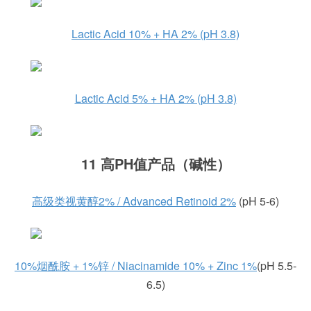
Lactic Acid 10% + HA 2% (pH 3.8)
Lactic Acid 5% + HA 2% (pH 3.8)
11 高PH值产品（碱性）
高级类视黄醇2% / Advanced Retinoid 2%
(pH 5-6)
10%烟酰胺 + 1%锌 / Niacinamide 10% + Zinc 1%
(pH 5.5-
6.5)