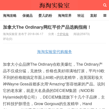
海淘攻略
保健品
婴儿奶粉
海淘世界
转运
直邮
代购服务
加拿大The Ordinary网红平价产品选购指南！
海淘实验室 发布于 2018-06-17
分类：
个护化妆
阅读(25973)
评论(0)
海淘实验室
海淘实验室代购服务
加拿大小众品牌The Ordinary在欧美爆红，The Ordinary产
品不仅成分猛，见效快，价格也美好得满地打滚，平均10欧
不到的价格能搞定市面上60欧+的抗老精华，连英国彩妆大
神Wayne Goss叔都多次用“Amazing”形容他家的产品。说到
它的老东家，就是大名鼎鼎的DECIEM集团（NIOD和
Hylamide的母公司），DECIEM集团旗下十几个子品牌，主
打科技护肤理念，Grow Gorgous的生发精华，Hand