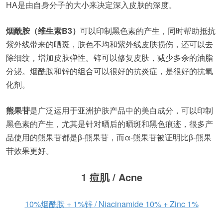
HA是由自身分子的大小来决定深入皮肤的深度。
烟酰胺（维生素B3）
可以印制黑色素的产生，同时帮助抵抗
紫外线带来的晒斑，肤色不均和紫外线皮肤损伤，还可以去
除细纹，增加皮肤弹性。锌可以修复皮肤，减少多余的油脂
分泌。烟酰胺和锌的组合可以很好的抗炎症，是很好的抗氧
化剂。
熊果苷
是广泛运用于亚洲护肤产品中的美白成分，可以印制
黑色素的产生，尤其是针对晒后的晒斑和黑色痕迹，很多产
品使用的熊果苷都是β-熊果苷，而α-熊果苷被证明比β-熊果
苷效果更好。
1 痘肌 / Acne
10%烟酰胺 + 1%锌 / Niacinamide 10% + Zinc 1%