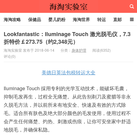
海淘攻略
保健品
婴儿奶粉
海淘世界
转运
直邮
代购服务
Lookfantastic：Iluminage Touch 激光脱毛仪，7.3
折特价￡273.75（约2,348元）
海淘实验室
海淘实验室 发布于 2018-06-14
分类：
身体护理
阅读(6352)
评论(0)
美德日英法包税转运大全
Iluminage Touch 採用专利的光学互动技术，能破坏毛囊，
抑制毛发再生，过程全无痛楚。从此告别剃刀及蜜腊等非永
久脱毛方法，并以前所未有地安全、快速及有效的方式除
毛。适合所有肤色及绝大部分颜色的毛发使用，使用过程不
会产生任何痛楚、灼热、刺激或伤痕，让你可安坐家中舒适
地脱毛，并确保私隐。