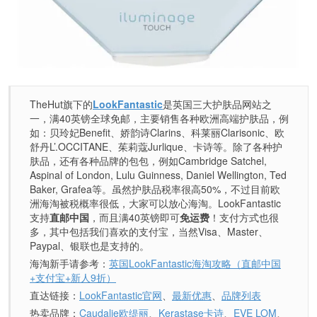
TheHut旗下的
LookFantastic
是英国三大护肤品网站之
一，满40英镑全球免邮，主要销售各种欧洲高端护肤品，例
如：贝玲妃Benefit、娇韵诗Clarins、科莱丽Clarisonic、欧
舒丹L’.OCCITANE、茱莉蔻Jurlique、卡诗等。除了各种护
肤品，还有各种品牌的包包，例如Cambridge Satchel,
Aspinal of London, Lulu Guinness, Daniel Wellington, Ted
Baker, Grafea等。虽然护肤品税率很高50%，不过目前欧
洲海淘被税概率很低，大家可以放心海淘。LookFantastic
支持
直邮中国
，而且满40英镑即可
免运费
！支付方式也很
多，其中包括我们喜欢的支付宝，当然Visa、Master、
Paypal、银联也是支持的。
海淘新手请参考：
英国LookFantastic海淘攻略（直邮中国
+支付宝+新人9折）
直达链接：
LookFantastic官网
、
最新优惠
、
品牌列表
热卖品牌：
Caudalie欧缇丽
、
Kerastase卡诗
、
EVE LOM
、