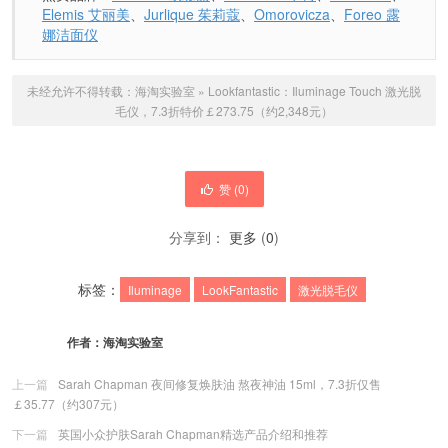
Elemis 艾丽美
、
Jurlique 茱莉蔻
、
Omorovicza
、
Foreo 露
娜洁面仪
未经允许不得转载：
海淘实验室
»
Lookfantastic：Iluminage Touch 激光脱
毛仪，7.3折特价￡273.75（约2,348元）
赞 (
0
)
分享到：
更多
(
0
)
标签：
Iluminage
LookFantastic
激光脱毛仪
作者：
海淘实验室
上一篇
Sarah Chapman 夜间修复焕肤油 熬夜神油 15ml，7.3折仅售
￡35.77（约307元）
下一篇
英国小众护肤Sarah Chapman精选产品介绍和推荐