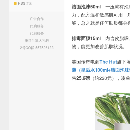
RSS订阅
洁面泡沫50ml
：一压就有泡
力，配方温和敏感肌可用，
广告合作
够，总之就是任何肤质都会
代购服务
代刷服务
排毒面膜15ml
：内含皮脂吸
雅诗兰黛大礼包
物，能更加改善肌肤状况。
2号QQ群-557526133
英国传奇电商
The Hut
旗下著
装（皇后水100ml+洁面泡沫5
售
25.6磅
（约220元），凑