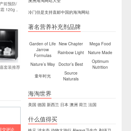
澳洲海淘网站大全
妇产前预防/
 120g，
冷门但是支持直邮中国的海淘网站
著名营养补充剂品牌
Garden of Life
New Chapter
Mega Food
Jarrow
Rainbow Light
Nature Made
Formulas
Optimum
Nature’s Way
Doctor’s Best
菲洛嘉套装推荐
Nutrition
Source
童年时光
Naturals
海淘世界
美国
德国
新西兰
日本
澳洲
荷兰
法国
什么值得买
提交评论
铁元
滤水壶
动物大游行
Always卫生巾
剃须刀