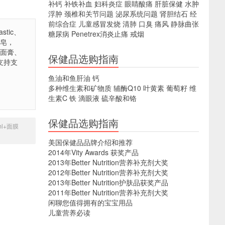
补钙
补铁补血
妇科炎症
眼睛酸痛
肝脏保健
水肿
浮肿
颈椎和关节问题
泌尿系统问题
肾胆结石
经
前综合症
儿童感冒发烧
清肺
口臭
痛风
静脉曲张
stic、
糖尿病
Penetrex消炎止痛
戒烟
黑皂，
洁面膏、
保健品选购指南
式支持支
鱼油和鱼肝油
钙
多种维生素和矿物质
辅酶Q10
叶黄素
葡萄籽
维
生素C
铁
滴眼液
硫辛酸和铬
保健品选购指南
ml+面膜
美国保健品品牌介绍和推荐
2014年Vity Awards 获奖产品
2013年Better Nutrition营养补充剂大奖
2012年Better Nutrition营养补充剂大奖
2013年Better Nutrition护肤品获奖产品
2011年Better Nutrition营养补充剂大奖
闲聊您值得拥有的宝宝用品
儿童营养必读