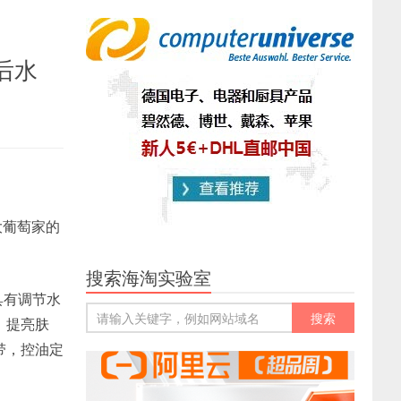
皇后水
是大葡萄家的
搜索海淘实验室
具有调节水
，提亮肤
带，控油定