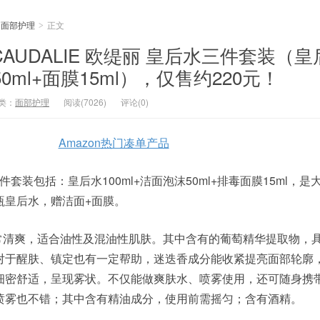
面部护理
正文
>
rt：CAUDALIE 欧缇丽 皇后水三件套装（
50ml+面膜15ml），仅售约220元！
类：
面部护理
阅读(7026)
评论(0)
Amazon热门凑单产品
水三件套装包括：皇后水100ml+洁面泡沫50ml+排毒面膜15ml，
瓶皇后水，赠洁面+面膜。
常清爽，适合油性及混油性肌肤。其中含有的葡萄精华提取物，
对于醒肤、镇定也有一定帮助，迷迭香成分能收紧提亮面部轮廓
细密舒适，呈现雾状。不仅能做爽肤水、喷雾使用，还可随身携
喷雾也不错；其中含有精油成分，使用前需摇匀；含有酒精。