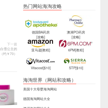
热门网站海淘攻略
德国BA药房
澳洲PO药房
[攻略]
[攻略]
下一篇
38 白雪公主的
亚马逊
[教程]
6PM
[教程]
4（约￥70）
Vitacost
[$10]
STP
[$10]
海淘世界（网站和攻略）
美国十大母婴海淘网站
德国海淘网站大全