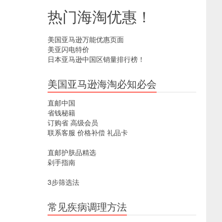
热门海淘优惠！
美国亚马逊万能优惠页面
美亚闪电特价
日本亚马逊中国区销量排行榜！
美国亚马逊海淘必知必会
直邮中国
省钱秘籍
订购省
高级会员
联系客服
价格补偿
礼品卡
直邮护肤品精选
剁手指南
3步筛选法
常见疾病调理方法