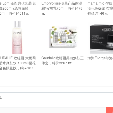
ve Lom 圣诞典仪套装 卸
Embryolisse明星产品保湿
mama mio 孕
膏200ml+急救面膜
霜/妆前乳75ml，特价约78
淡化妊娠纹 按摩霜
00ml，特价约511元
元
特价约146元
AUDALIE 欧缇丽 大葡萄
Caudalie欧缇丽美白焕肤三
海淘Filorga
后水爽肤水 100ml 樱花
件套，特价¥267.82
金色限量版，约￥187