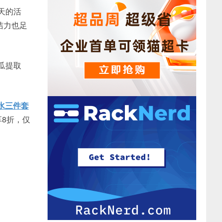
天的活
洁力也足
瓜提取
后水三件套
享8折，仅