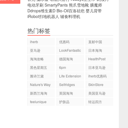
电动牙刷
SmartyPants
熊爪雪地靴
膳魔师
Ddrops维生素D
Bio-Oil百洛祛疤
婴儿背带
iRobot扫地机器人
辅食料理机
热门标签
iherb
优惠码
直邮中国
亚马逊
LookFantastic
日本海淘
海淘攻略
德国海淘
HealthPost
黑色星期五
6pm
日本亚马逊
雅诗兰黛
Life Extension
iherb优惠码
Nature's Way
Selfridges
SkinStore
新西兰海淘
英国海淘
美国亚马逊
feelunique
护肤品
转运四方