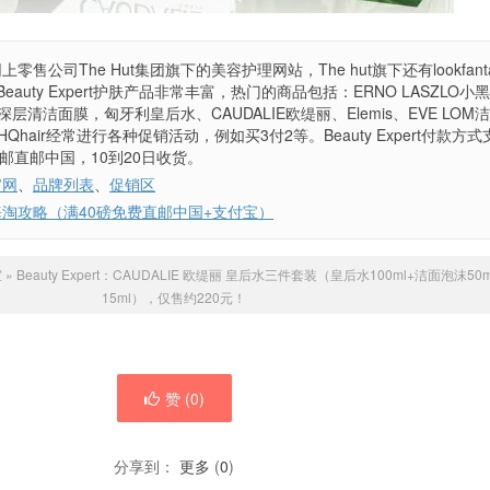
名网上零售公司The Hut集团旗下的美容护理网站，The hut旗下还有lookfanta
商。Beauty Expert护肤产品非常丰富，热门的商品包括：ERNO LASZLO小
za深层清洁面膜，匈牙利皇后水、CAUDALIE欧缇丽、Elemis、EVE LOM
且HQhair经常进行各种促销活动，例如买3付2等。Beauty Expert付款方
邮直邮中国，10到20日收货。
t官网
、
品牌列表
、
促销区
pert海淘攻略（满40磅免费直邮中国+支付宝）
室
»
Beauty Expert：CAUDALIE 欧缇丽 皇后水三件套装（皇后水100ml+洁面泡沫50
15ml），仅售约220元！
赞 (
0
)
分享到：
更多
(
0
)