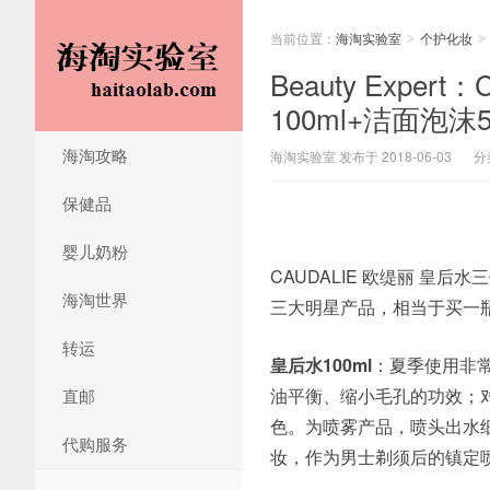
当前位置：
海淘实验室
个护化妆
>
>
Beauty Expe
100ml+洁面泡沫
海淘攻略
海淘实验室 发布于 2018-06-03
分
保健品
婴儿奶粉
CAUDALIE 欧缇丽 皇后
海淘世界
三大明星产品，相当于买一
转运
皇后水100ml
：夏季使用非
油平衡、缩小毛孔的功效；
直邮
色。为喷雾产品，喷头出水
代购服务
妆，作为男士剃须后的镇定