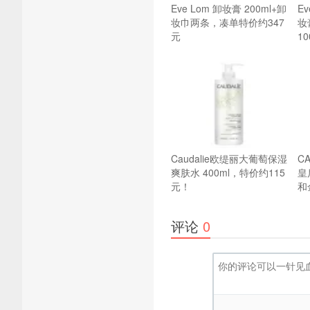
Eve Lom 卸妆膏 200ml+卸
E
妆巾两条，凑单特价约347
妆
元
1
Caudalie欧缇丽大葡萄保湿
C
爽肤水 400ml，特价约115
皇
元！
和
评论
0