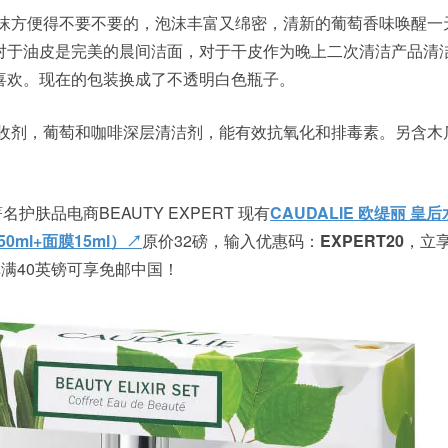
沫方便得不要不要的，泡沫丰富又绵密，清新的葡萄香味唤醒一
对于油皮是完美的晨间洁面，对于干皮作为晚上二次清洁产品清
喜欢。现在的包装换成了不透明白色瓶子。
收剂，葡萄和咖啡深层清洁剂，能有效抗氧化和排毒素。另含木
名护肤品电商BEAUTY EXPERT 现有
CAUDALIE 欧缇丽 皇
0ml+面膜15ml）↗
原价
32磅，输入优惠码：
EXPERT20
，立
单满40英镑可享免邮中国！