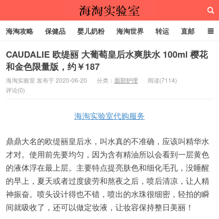
海淘攻略
保健品
婴儿奶粉
海淘世界
转运
直邮
代购服务
CAUDALIE 欧缇丽 大葡萄皇后水爽肤水 100ml 樱花
和金色限量版，约￥187
海淘实验室
海淘实验室 发布于 2020-06-20
分类：
面部护理
阅读(7114)
评论(0)
海淘实验室代购服务
鼎鼎大名的欧缇丽皇后水，叫水真的不准确，应该叫精华水
才对。使用前先要均匀，因为含有精油所以会看到一层黄色
的液体浮在最上层。主要特点提亮肤色和细化毛孔，没睡醒
的早上，夏天或者过度疲劳和熬夜之后，喷后清凉，让人精
神振奋。喷头设计得也不错，喷出的水珠很细密，轻拍的瞬
间就吸收了，还可以做定妆液，让妆容保持整日美丽！