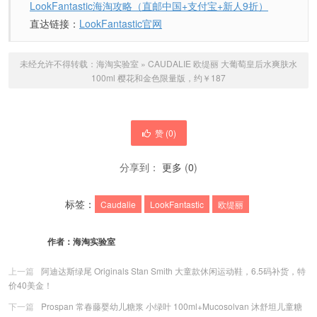
LookFantastic海淘攻略（直邮中国+支付宝+新人9折）
直达链接：
LookFantastic官网
未经允许不得转载：
海淘实验室
»
CAUDALIE 欧缇丽 大葡萄皇后水爽肤水
100ml 樱花和金色限量版，约￥187
赞 (
0
)
分享到：
更多
(
0
)
标签：
Caudalie
LookFantastic
欧缇丽
作者：
海淘实验室
上一篇
阿迪达斯绿尾 Originals Stan Smith 大童款休闲运动鞋，6.5码补货，特
价40美金！
下一篇
Prospan 常春藤婴幼儿糖浆 小绿叶 100ml+Mucosolvan 沐舒坦儿童糖