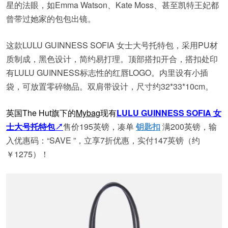
星的法眼，如Emma Watson、Kate Moss、甚至凯特王妃都
曾带过她家的包包出镜。
这款LULU GUINNESS SOFIA 女士大号托特包，采用PU材
质制成，黑色设计，简约易打理。顶部搭扣开合，搭扣处印
有LULU GUINNESS标志性的红唇LOGO。内里设有小插
袋，可放置零碎物品。双肩带设计，尺寸约32*33*10cm。
英国The Hut旗下的
Mybag
现有
LULU GUINNESS SOFIA 女
士大号托特包↗
售价195英镑，凑单
钥匙扣
满200英镑，输
入优惠码：“SAVE ”，立享7折优惠，实付147英镑（约
￥1275）！