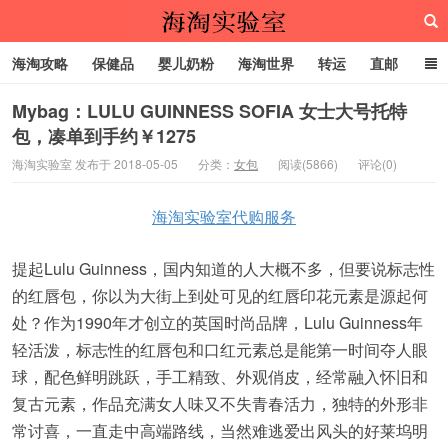
海淘攻略
保健品
婴儿奶粉
海淘世界
转运
直邮
代购服务
Mybag：LULU GUINNESS SOFIA 女士大号托特
包，凑单到手约￥1275
海淘实验室
海淘实验室 发布于 2018-05-05
分类：
女包
阅读(5866)
评论(0)
海淘实验室代购服务
提起Lulu Guinness，国内知道的人大概不多，但要说标志性
的红唇包，你以为大街上到处可见的红唇印花元素是源起何
处？作为1990年才创立的英国时尚品牌，Lulu Guinness年
轻活泼，标志性的红唇包和口红元素总是能第一时间夺人眼
球，配色鲜明跳跃，手工精致、外观俏皮，经常融入怀旧和
复古元素，作品充满女人味又不失青春活力，独特的外形非
常讨喜，一直走中高端路线，当然难逃爱出风头的好莱坞明