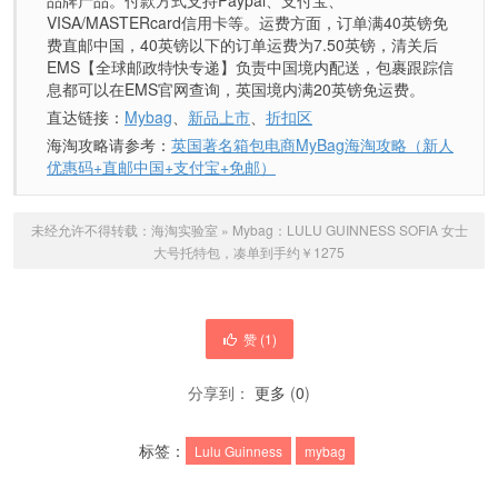
品牌产品。付款方式支持Paypal、支付宝、
VISA/MASTERcard信用卡等。运费方面，订单满40英镑免
费直邮中国，40英镑以下的订单运费为7.50英镑，清关后
EMS【全球邮政特快专递】负责中国境内配送，包裹跟踪信
息都可以在EMS官网查询，英国境内满20英镑免运费。
直达链接：
Mybag
、
新品上市
、
折扣区
海淘攻略请参考：
英国著名箱包电商MyBag海淘攻略（新人
优惠码+直邮中国+支付宝+免邮）
未经允许不得转载：
海淘实验室
»
Mybag：LULU GUINNESS SOFIA 女士
大号托特包，凑单到手约￥1275
赞 (
1
)
分享到：
更多
(
0
)
标签：
Lulu Guinness
mybag