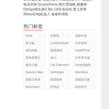
电动牙刷
SmartyPants
熊爪雪地靴
膳魔师
Ddrops维生素D
Bio-Oil百洛祛疤
婴儿背带
iRobot扫地机器人
辅食料理机
热门标签
iherb
优惠码
直邮中国
亚马逊
LookFantastic
日本海淘
海淘攻略
德国海淘
HealthPost
黑色星期五
6pm
日本亚马逊
雅诗兰黛
Life Extension
iherb优惠码
Nature's Way
Selfridges
SkinStore
新西兰海淘
英国海淘
美国亚马逊
feelunique
护肤品
转运四方