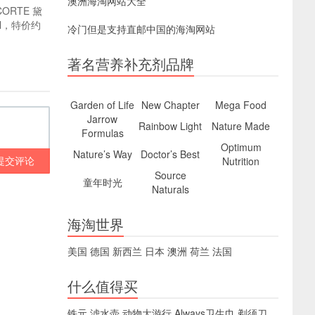
澳洲海淘网站大全
ECORTE 黛
ml，特价约
冷门但是支持直邮中国的海淘网站
著名营养补充剂品牌
Garden of Life
New Chapter
Mega Food
Jarrow
Rainbow Light
Nature Made
Formulas
Optimum
Nature’s Way
Doctor’s Best
提交评论
Nutrition
Source
童年时光
Naturals
海淘世界
美国
德国
新西兰
日本
澳洲
荷兰
法国
什么值得买
铁元
滤水壶
动物大游行
Always卫生巾
剃须刀