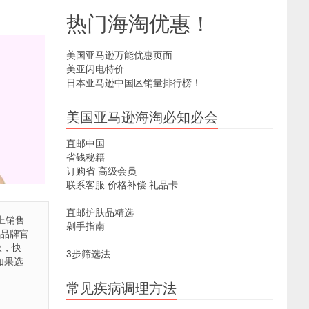
热门海淘优惠！
美国亚马逊万能优惠页面
美亚闪电特价
日本亚马逊中国区销量排行榜！
美国亚马逊海淘必知必会
直邮中国
省钱秘籍
订购省
高级会员
联系客服
价格补偿
礼品卡
直邮护肤品精选
e上销售
剁手指南
品品牌官
款，快
3步筛选法
如果选
常见疾病调理方法