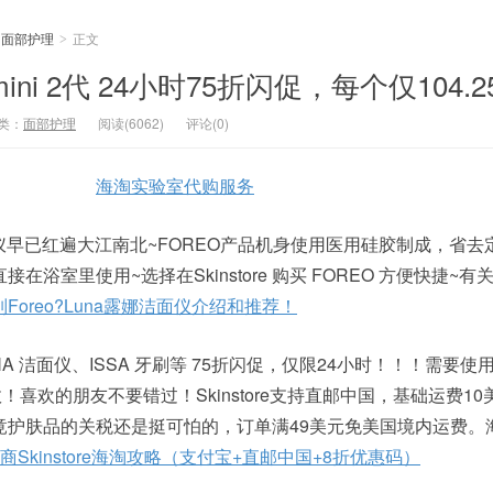
面部护理
正文
>
na mini 2代 24小时75折闪促，每个仅104.
类：
面部护理
阅读(6062)
评论(0)
海淘实验室代购服务
面仪早已红遍大江南北~FOREO产品机身使用医用硅胶制成，省去
浴室里使用~选择在Skinstore 购买 FOREO 方便快捷~有关
Foreo?Luna露娜洁面仪介绍和推荐！
EO LUNA 洁面仪、ISSA 牙刷等 75折闪促，仅限24小时！！！需要
效！喜欢的朋友不要错过！Skinstore支持直邮中国，基础运费1
竟护肤品的关税还是挺可怕的，订单满49美元免美国境内运费。
Skinstore海淘攻略（支付宝+直邮中国+8折优惠码）