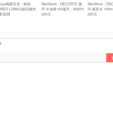
acys梅西百货：精选
SkinStore：DECORTE 黛
SkinStore：D
OREO LUNA洁面仪额外
珂 牛油果150毫升，特价约
珂 紫苏水 150
5折促销
220元
220元