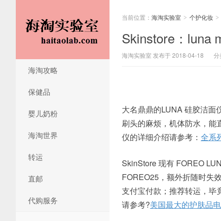
当前位置：
海淘实验室
个护化妆
>
>
Skinstore：lu
海淘实验室 发布于 2018-04-18
分
海淘攻略
保健品
大名鼎鼎的LUNA 硅胶洁
婴儿奶粉
刷头的麻烦，机体防水，能直接在
海淘世界
仪的详细介绍请参考：
全系列
转运
SkinStore 现有 FOR
FOREO25，额外折随时失
直邮
支付宝付款；推荐转运，毕
代购服务
请参考?
美国最大的护肤品电商