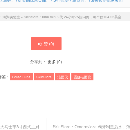
优惠码
、
7折长期优惠页面
、
7.5折长期优惠页面
、
7.8折长期优惠页面
：
海淘实验室
»
Skinstore：luna mini 2代 24小时75折闪促，每个仅104.25美金
赞 (
0
)
分享到：
更多
(
0
)
标签：
Foreo Luna
SkinStore
洁面仪
露娜洁面仪
雅 限定版大马士革8寸西式主厨
SkinStore：Omorovicza 匈牙利皇后