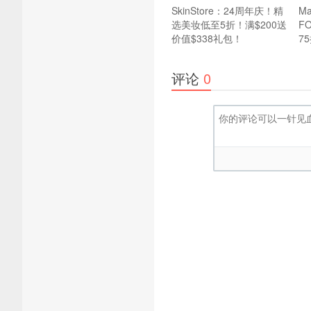
SkinStore：24周年庆！精
M
选美妆低至5折！满$200送
F
价值$338礼包！
7
评论
0