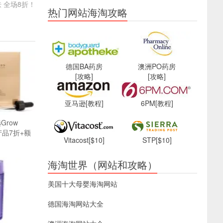
 全场8折！
热门网站海淘攻略
德国BA药房
澳洲PO药房
[攻略]
[攻略]
亚马逊
[教程]
6PM
[教程]
选Grow
护产品7折+额
Vitacost
[$10]
STP
[$10]
海淘世界（网站和攻略）
美国十大母婴海淘网站
德国海淘网站大全