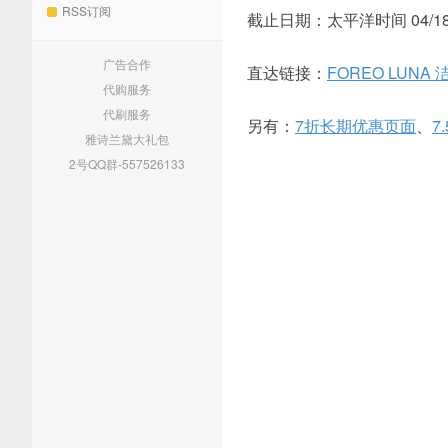
RSS订阅
截止日期：太平洋时间 04/18/
广告合作
直达链接：
FOREO LUNA
代购服务
代刷服务
另有：
7折长期优惠页面
、
7
雅诗兰黛大礼包
2号QQ群-557526133